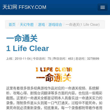
天幻网 FFSKY.COM
首页
首页
/
天幻专题
/
游戏
/
游戏综合
/
一命通关(1 Life Clear)
资讯
一命通关
周边
1 Life Clear
娱乐
上线：2010-11-04 | 今日访问：75 | 昨日访问：463 | 总访问：3278699
专题
相册
社区
这里有着很多很多经典游戏作品对应的一命通关视频、系统解
旧版临时
析、攻略心得、剧情台词翻译等多方面的内容。也包括一些精彩
截图。这里的一命通关全都是证明本人具备实战一命通关实力的
录像，限制条件是从头到尾一口气打通关，过程中不能死命，如
[登陆] [注册]
果死命就必须重新录像，彻底重来。每一个录像都附带着作者用