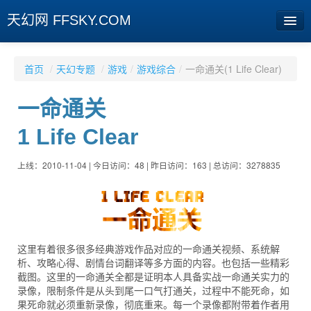
天幻网 FFSKY.COM
首页
首页
/
天幻专题
/
游戏
/
游戏综合
/
一命通关(1 Life Clear)
资讯
一命通关
周边
1 Life Clear
娱乐
上线：2010-11-04 | 今日访问：48 | 昨日访问：163 | 总访问：3278835
专题
相册
社区
这里有着很多很多经典游戏作品对应的一命通关视频、系统解
旧版临时
析、攻略心得、剧情台词翻译等多方面的内容。也包括一些精彩
截图。这里的一命通关全都是证明本人具备实战一命通关实力的
录像，限制条件是从头到尾一口气打通关，过程中不能死命，如
[登陆] [注册]
果死命就必须重新录像，彻底重来。每一个录像都附带着作者用