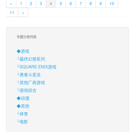
«
1
2
3
4
5
6
7
8
9
10
11
»
专题分类列表
◆游戏
└最终幻想系列
└SQUARE·ENIX游戏
└勇者斗恶龙
└其他厂商游戏
└游戏综合
◆动漫
◆其他
└体育
└电影