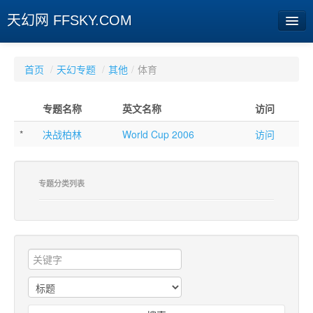
天幻网 FFSKY.COM
首页
首页
/
天幻专题
/
其他
/
体育
资讯
专题名称
英文名称
访问
周边
*
决战柏林
World Cup 2006
访问
娱乐
专题
专题分类列表
相册
社区
旧版临时
[登陆] [注册]