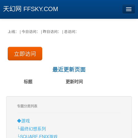
天幻网 FFSKY.COM
首页
上线： | 今日访问： | 昨日访问： | 总访问：
资讯
立即访问
周边
娱乐
最近更新页面
专题
标题
更新时间
相册
社区
专题分类列表
旧版临时
◆游戏
└最终幻想系列
[登陆] [注册]
└SQUARE·ENIX游戏