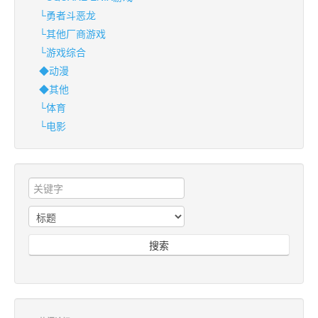
└勇者斗恶龙
└其他厂商游戏
└游戏综合
◆动漫
◆其他
└体育
└电影
搜索