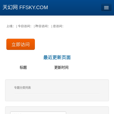
天幻网 FFSKY.COM
首页
上线： | 今日访问： | 昨日访问： | 总访问：
资讯
立即访问
周边
娱乐
最近更新页面
专题
标题
更新时间
相册
社区
专题分类列表
旧版临时
[登陆] [注册]