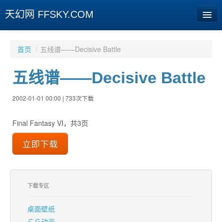
天幻网 FFSKY.COM
首页
首页
/
五线谱——Decisive Battle
资讯
五线谱——Decisive Battle
周边
2002-01-01 00:00 | 733次下载
娱乐
Final Fantasy VI，共3页
专题
相册
社区
旧版临时
下载专区
桌面壁纸
[登陆] [注册]
ＣＧ动画