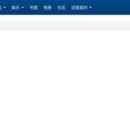
边
娱乐
专题
相册
社区
旧版临时