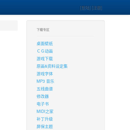
[登陆] [注册]
下载专区
桌面壁纸
ＣＧ动画
游戏下载
原画&资料设定集
游戏字体
MP3 音乐
五线曲谱
修改器
电子书
MIDI之家
补丁升级
屏保主题