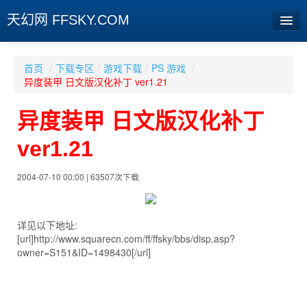
天幻网 FFSKY.COM
首页
首页
/
下载专区
/
游戏下载
/
PS 游戏
/
异度装甲 日文版汉化补丁 ver1.21
资讯
异度装甲 日文版汉化补丁
周边
ver1.21
娱乐
专题
2004-07-10 00:00 | 63507次下载
相册
详见以下地址:
社区
[url]http://www.squarecn.com/ff/ffsky/bbs/disp.asp?
owner=S151&ID=1498430[/url]
旧版临时
[登陆] [注册]