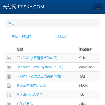
天幻网 FFSKY.COM
首页
首页
/
资讯
FF星空下的幻想
天幻演义
周边
标题
作者|更新
娱乐
FF7ACC 字幕組復活的48天
Kalki
专题
Canceled Battle System（1～2）
leomelloen
相册
天幻2002老大之王爆笑剧场版(一)
杰坦
社区
聊天室物语之广告篇
翻天斩
旧版临时
社区灌水九大绝学
rick
[登陆] [注册]
奶牛的命运
oldcat