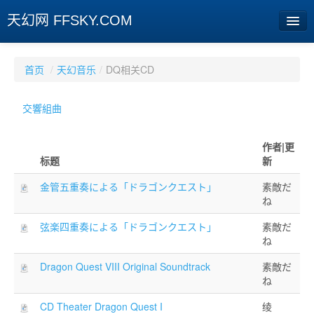
天幻网 FFSKY.COM
首页
首页
/
天幻音乐
/
DQ相关CD
资讯
交響組曲
周边
作者|更
娱乐
标题
新
专题
金管五重奏による「ドラゴンクエスト」
素敵だ
ね
相册
弦楽四重奏による「ドラゴンクエスト」
素敵だ
社区
ね
旧版临时
Dragon Quest VIII Original Soundtrack
素敵だ
ね
[登陆] [注册]
CD Theater Dragon Quest I
绫