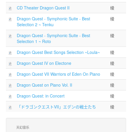
CD Theater Dragon Quest II
绫
Dragon Quest - Symphonic Suite - Best
绫
Selection 2 ~ Tenku
Dragon Quest - Symphonic Suite - Best
绫
Selection 1 ~ Roto
Dragon Quest Best Songs Selection ~Loula~
绫
Dragon Quest IV on Electone
绫
Dragon Quest VII Warriors of Eden On Piano
绫
Dragon Quest on Piano Vol. II
绫
Dragon Quest: in Concert
绫
「ドラゴンクエストVII」エデンの戦士たち
绫
天幻音乐