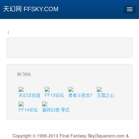
天幻网 FFSKY.COM
首页
|
资讯
周边
娱乐
热门论坛
专题
相册
天幻汉化组
FF13论坛
勇者斗恶龙7
王国之心
社区
FF14论坛
最终幻想 零式
旧版临时
[登陆] [注册]
Copyright © 1999-2013 Final Fantasy Sky(Squarecn.com &