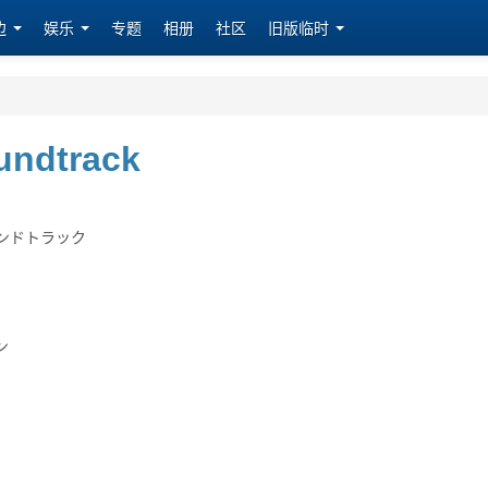
边
娱乐
专题
相册
社区
旧版临时
undtrack
ウンドトラック
ン