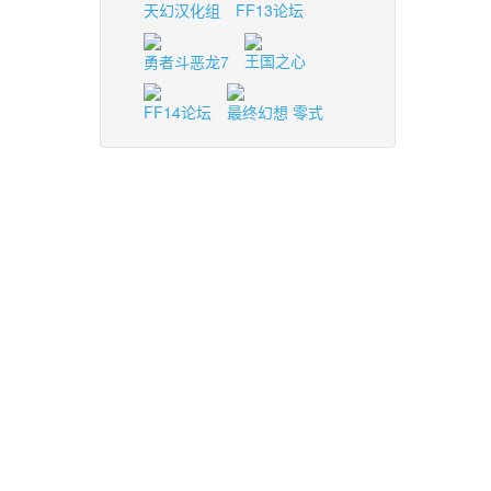
天幻汉化组
FF13论坛
勇者斗恶龙7
王国之心
FF14论坛
最终幻想 零式