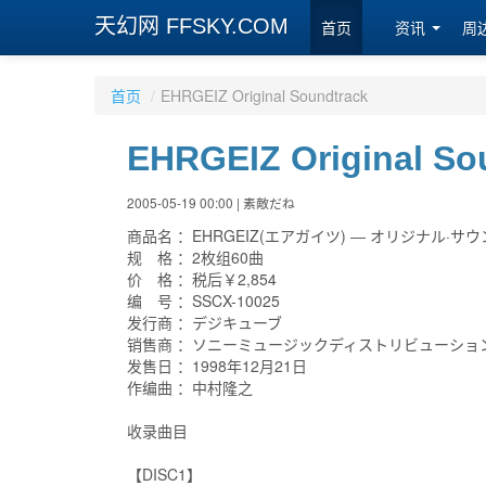
天幻网 FFSKY.COM
首页
资讯
周
首页
/
EHRGEIZ Original Soundtrack
EHRGEIZ Original So
2005-05-19 00:00 | 素敵だね
商品名 ：EHRGEIZ(エアガイツ) ― オリジナル·サ
规 格 ：2枚组60曲
价 格 ：税后￥2,854
编 号 ：SSCX-10025
发行商 ：デジキューブ
销售商 ：ソニーミュージックディストリビューショ
发售日 ：1998年12月21日
作编曲 ：中村隆之
收录曲目
【DISC1】