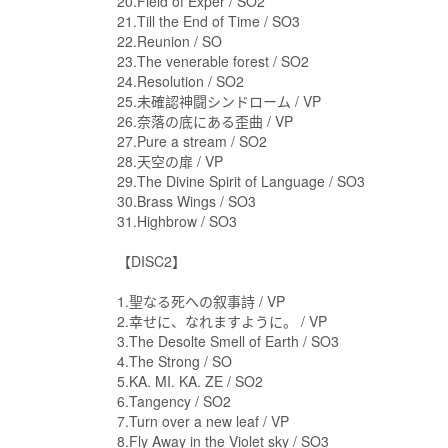
20.Field of Exper / SO2
21.Till the End of Time / SO3
22.Reunion / SO
23.The venerable forest / SO2
24.Resolution / SO2
25.未確認神闘シンドローム / VP
26.奈落の底にある歪曲 / VP
27.Pure a stream / SO2
28.天空の扉 / VP
29.The Divine Spirit of Language / SO3
30.Brass Wings / SO3
31.Highbrow / SO3
【DISC2】
1.聖なる死への叙事詩 / VP
2.幸せに、なれますように。 / VP
3.The Desolte Smell of Earth / SO3
4.The Strong / SO
5.KA. MI. KA. ZE / SO2
6.Tangency / SO2
7.Turn over a new leaf / VP
8.Fly Away in the Violet sky / SO3