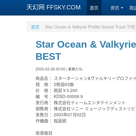
天幻网 FFSKY.COM
首页
资讯
周
首页
/
Star Ocean & Valkyrie Profile Sound Track TH
Star Ocean & Valkyri
BEST
2005-02-26 00:00 | 素敵だね
商品名 ：スターオーシャン&ヴァルキリープロファイ
规 格 ：2枚组63曲
价 格 ：税前￥3,200
编 号 ：KDSD-00008-9
发行商 ：株式会社ティームエンタテインメント
销售商 ：株式会社ソニー·ミュージックディストリ
发售日 ：2003年07月02日
作编曲 ：桜庭統
收录曲目