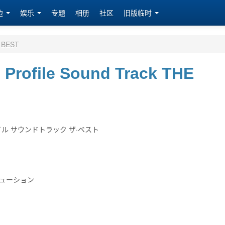
边
娱乐
专题
相册
社区
旧版临时
E BEST
e Profile Sound Track THE
ル サウンドトラック ザ·ベスト
ビューション