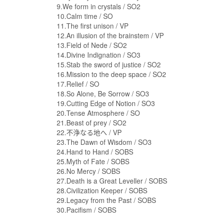
9.We form in crystals / SO2
10.Calm time / SO
11.The first unison / VP
12.An illusion of the brainstem / VP
13.Field of Nede / SO2
14.Divine Indignation / SO3
15.Stab the sword of justice / SO2
16.Mission to the deep space / SO2
17.Relief / SO
18.So Alone, Be Sorrow / SO3
19.Cutting Edge of Notion / SO3
20.Tense Atmosphere / SO
21.Beast of prey / SO2
22.不浄なる地へ / VP
23.The Dawn of Wisdom / SO3
24.Hand to Hand / SOBS
25.Myth of Fate / SOBS
26.No Mercy / SOBS
27.Death is a Great Leveller / SOBS
28.Civilization Keeper / SOBS
29.Legacy from the Past / SOBS
30.Pacifism / SOBS