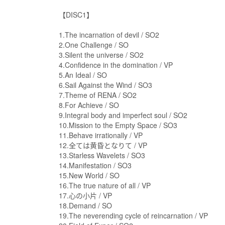
【DISC1】
1.The incarnation of devil / SO2
2.One Challenge / SO
3.Silent the universe / SO2
4.Confidence in the domination / VP
5.An Ideal / SO
6.Sail Against the Wind / SO3
7.Theme of RENA / SO2
8.For Achieve / SO
9.Integral body and imperfect soul / SO2
10.Mission to the Empty Space / SO3
11.Behave irrationally / VP
12.全ては黄昏となりて / VP
13.Starless Wavelets / SO3
14.Manifestation / SO3
15.New World / SO
16.The true nature of all / VP
17.心の小片 / VP
18.Demand / SO
19.The neverending cycle of reincarnation / VP