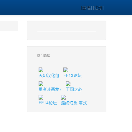
[登陆] [注册]
热门论坛
天幻汉化组
FF13论坛
勇者斗恶龙7
王国之心
FF14论坛
最终幻想 零式