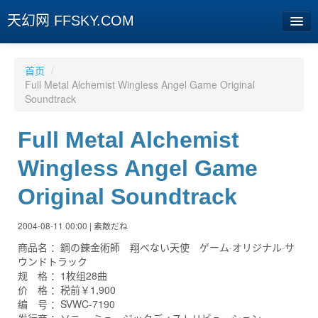
天幻网 FFSKY.COM
首页
首页
/
Full Metal Alchemist Wingless Angel Game Original
资讯
Soundtrack
周边
Full Metal Alchemist
娱乐
Wingless Angel Game
专题
Original Soundtrack
相册
2004-08-11 00:00 | 素敵だね
社区
商品名 ：鋼の錬金術師 翔べない天使 ゲーム·オリジナル·サ
ウンドトラック
旧版临时
规 格 ：1枚组28曲
价 格 ：税前￥1,900
编 号 ：SVWC-7190
[登陆] [注册]