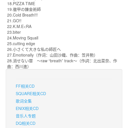
18.PIZZA TIME
19.徹甲の錬金術師
20.Cold Breath!!!
21.GO!!
22.K.M.E<RA
23.biter
24.Moving Squall
25.cutting edge
26.小さくて大きな私の師匠へ
27.Emotionally（作词：山田沙織、作曲：笠井勲）
28.消せない罪 ～raw “breath” track～（作詞：北出菜奈、作
曲：西川進）
FF相关CD
SQUARE相关CD
歌词全集
ENIX相关CD
音乐人专题
DQ相关CD