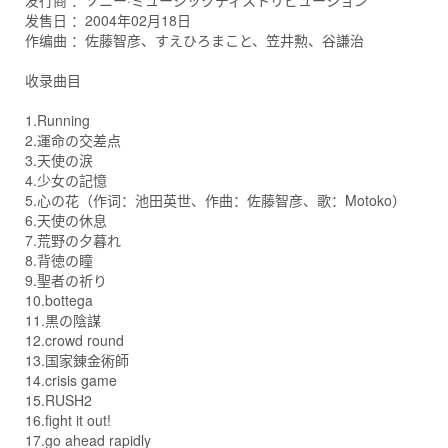
发行商 ：ソニー·ミュージックディストリビューション
发售日 ：2004年02月18日
作编曲 ：佐藤智彦、すえひろまこと、笠井勲、谷謙治
收录曲目
1.Running
2.運命の交差点
3.天使の涙
4.少女の記憶
5.心の花（作词：池田英世、作曲：佐藤智彦、歌：Motoko）
6.天使の休息
7.荒野の夕暮れ
8.背徳の瞳
9.聖者の祈り
10.bottega
11.黒の陰謀
12.crowd round
13.国家錬金術師
14.crisis game
15.RUSH2
16.fight it out!
17.go ahead rapidly