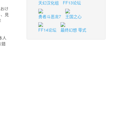
天幻汉化组
FF13论坛
におけ
り、見
勇者斗恶龙7
王国之心
ま
FF14论坛
最终幻想 零式
本人
な錯