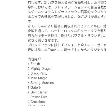
拘わらず、21万本を超える販売実績を残し、近年の
今作においては、プレイステーション２の普及台数が
るゲームシステムやグラフィックの飛躍的なクオリ
事なまでの進化を実現しました。強さだけが求めら
す。
さて、そんなより精密に再現されたビジュアルに、絶
全編を通して、ハード・ロックなギター・リフを散
自らがギターを握り手掛けたパワフル・サウンドは
覚さえ感じさせます。
プロレスファンに限らずプレイした全てのユーザー
更にはBonus Track に、前作『Ⅰ』からオリジ
内容紹介
1 Zenith
2 Mighty Dragon
3 Black Party
4 Mad Magic
5 Strong Muscles
6 Gate 9
7 Demolisher
8 Power Dive
9 Crossbow