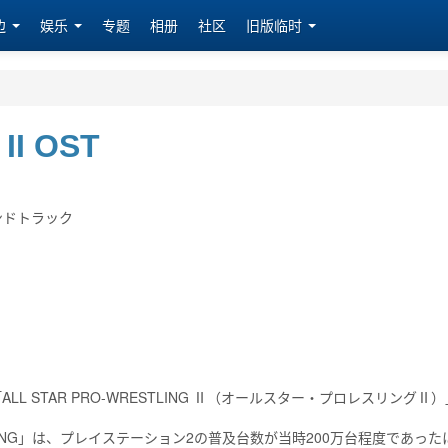
边
娱乐
专题
相册
社区
旧版临时
 II OST
ンドトラック
L STAR PRO-WRESTLING Ⅱ（オールスター・プロレスリングⅡ
STLING」は、プレイステーション2の普及台数が当時200万台程度であった