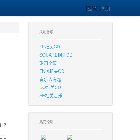
[登陆] [注册]
天幻音乐
FF相关CD
SQUARE相关CD
歌词全集
ENIX相关CD
音乐人专题
DQ相关CD
SE相关音乐
热门论坛
）」の
にも