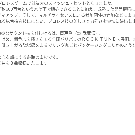
プロレスゲームでは最大のスマッシュ・ヒットとなりました。
約600万台という水準下で販売できることに加え、成熟した開発環境
ティアップ、そして、マルチライセンスによる参加団体の追加などによ
れる総合格闘技にはない、プロレス技の美しさと力強さを爽快に演出し
妙なサウンド技を仕掛けるは、関戸剛（ex.武蔵伝）。
りばめ、闘争心を掻き立てる全開バリバリのＲＯＣＫ ＴＵＮＥを展開。
、沸き上がる臨場感をまるでリング丸ごとパッケージングしたかのよう
の心を虜にする必聴の１枚です。
ナル楽曲を３曲収録いたします