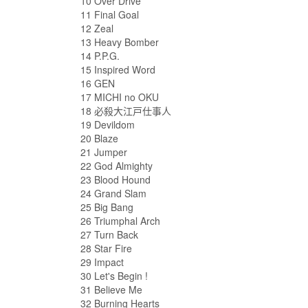
10 Over Drive
11 Final Goal
12 Zeal
13 Heavy Bomber
14 P.P.G.
15 Inspired Word
16 GEN
17 MICHI no OKU
18 必殺大江戸仕事人
19 Devildom
20 Blaze
21 Jumper
22 God Almighty
23 Blood Hound
24 Grand Slam
25 Big Bang
26 Triumphal Arch
27 Turn Back
28 Star Fire
29 Impact
30 Let's Begin !
31 Believe Me
32 Burning Hearts