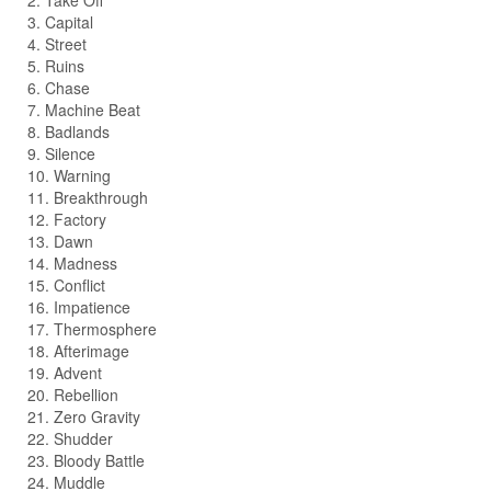
2. Take Off
3. Capital
4. Street
5. Ruins
6. Chase
7. Machine Beat
8. Badlands
9. Silence
10. Warning
11. Breakthrough
12. Factory
13. Dawn
14. Madness
15. Conflict
16. Impatience
17. Thermosphere
18. Afterimage
19. Advent
20. Rebellion
21. Zero Gravity
22. Shudder
23. Bloody Battle
24. Muddle