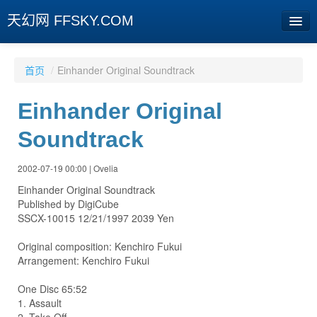
天幻网 FFSKY.COM
首页
首页
/
Einhander Original Soundtrack
资讯
Einhander Original
周边
Soundtrack
娱乐
2002-07-19 00:00 | Ovelia
专题
Einhander Original Soundtrack
Published by DigiCube
相册
SSCX-10015 12/21/1997 2039 Yen
社区
Original composition: Kenchiro Fukui
Arrangement: Kenchiro Fukui
旧版临时
One Disc 65:52
1. Assault
[登陆] [注册]