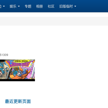
边
娱乐
专题
相册
社区
旧版临时
51309
最近更新页面