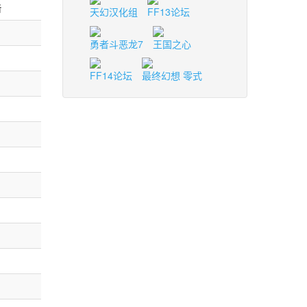
击
天幻汉化组
FF13论坛
勇者斗恶龙7
王国之心
FF14论坛
最终幻想 零式