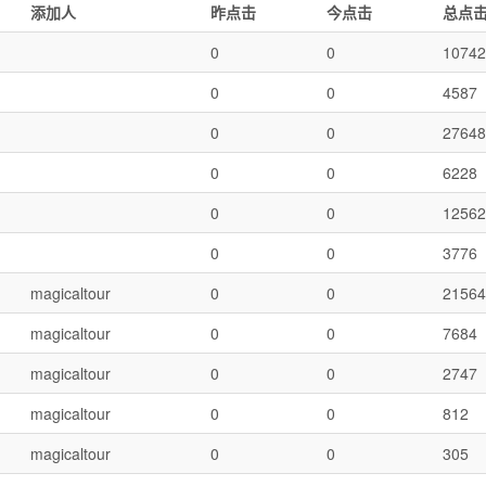
添加人
昨点击
今点击
总点
0
0
10742
0
0
4587
0
0
27648
0
0
6228
0
0
12562
0
0
3776
magicaltour
0
0
21564
magicaltour
0
0
7684
magicaltour
0
0
2747
magicaltour
0
0
812
magicaltour
0
0
305