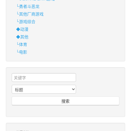
└勇者斗恶龙
└其他厂商游戏
└游戏综合
◆动漫
◆其他
└体育
└电影
搜索