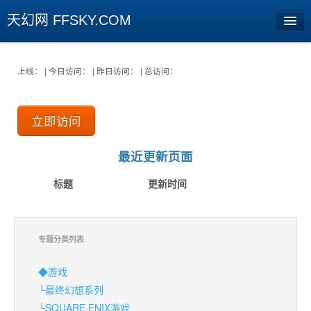
天幻网 FFSKY.COM
首页
上线： | 今日访问： | 昨日访问： | 总访问：
资讯
立即访问
周边
娱乐
最近更新页面
专题
标题
更新时间
相册
社区
专题分类列表
旧版临时
◆游戏
└最终幻想系列
[登陆] [注册]
└SQUARE·ENIX游戏