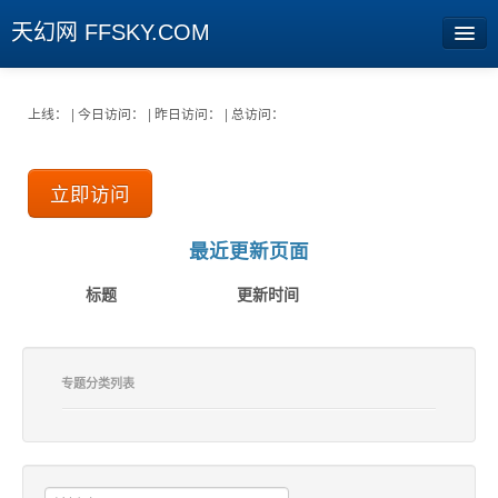
天幻网 FFSKY.COM
首页
上线： | 今日访问： | 昨日访问： | 总访问：
资讯
立即访问
周边
娱乐
最近更新页面
专题
标题
更新时间
相册
社区
专题分类列表
旧版临时
[登陆] [注册]