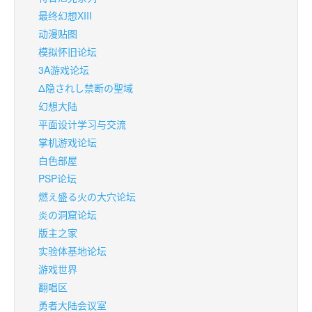
最终幻想XIII
动漫贴图
模拟怀旧论坛
3A游戏论坛
Δ隐されし禁断の聖域
幻想大陆
平面设计学习与交流
掌机游戏论坛
白色部屋
PSP论坛
燃え盛る火の大穴论坛
炎の洞窟论坛
版主之家
实验体基地论坛
游戏世界
翻唱区
勇者大陆会议室