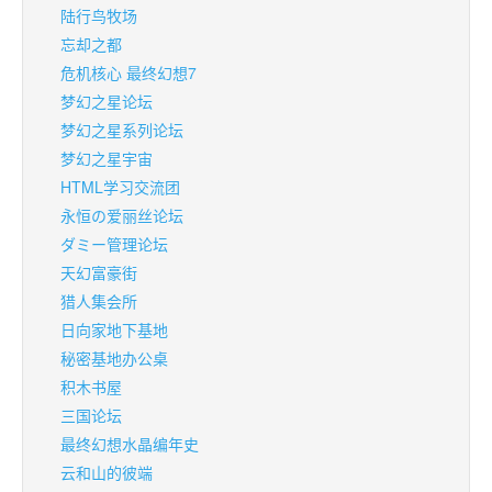
陆行鸟牧场
忘却之都
危机核心 最终幻想7
梦幻之星论坛
梦幻之星系列论坛
梦幻之星宇宙
HTML学习交流团
永恒の爱丽丝论坛
ダミー管理论坛
天幻富豪街
猎人集会所
日向家地下基地
秘密基地办公桌
积木书屋
三国论坛
最终幻想水晶编年史
云和山的彼端