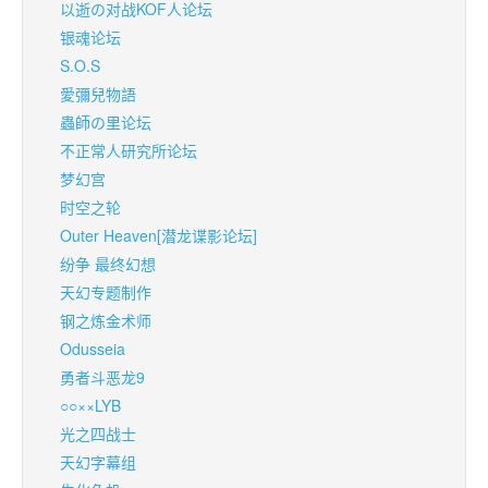
以逝の对战KOF人论坛
银魂论坛
S.O.S
愛彌兒物語
蟲師の里论坛
不正常人研究所论坛
梦幻宫
时空之轮
Outer Heaven[潜龙谍影论坛]
纷争 最终幻想
天幻专题制作
钢之炼金术师
Odusseia
勇者斗恶龙9
○○××LYB
光之四战士
天幻字幕组