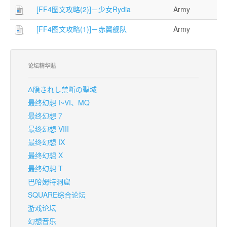
[FF4图文攻略(2)]－少女Rydia
Army
[FF4图文攻略(1)]－赤翼舰队
Army
论坛精华贴
Δ隐されし禁断の聖域
最终幻想 I~VI、MQ
最终幻想 7
最终幻想 VIII
最终幻想 IX
最终幻想 X
最终幻想 T
巴哈姆特洞窟
SQUARE综合论坛
游戏论坛
幻想音乐