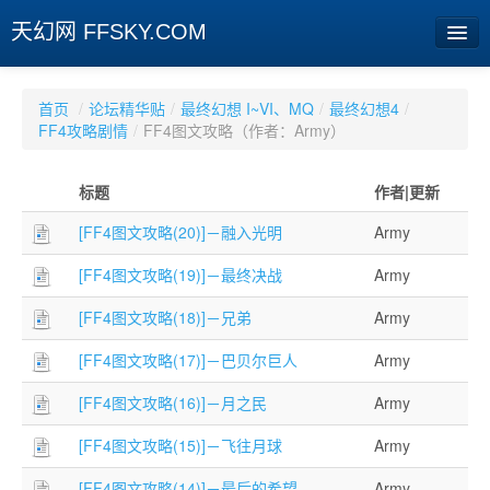
天幻网 FFSKY.COM
首页
首页
/
论坛精华贴
/
最终幻想 I~VI、MQ
/
最终幻想4
/
FF4攻略剧情
/
FF4图文攻略（作者：Army）
资讯
标题
作者|更新
周边
[FF4图文攻略(20)]－融入光明
Army
娱乐
[FF4图文攻略(19)]－最终决战
Army
专题
[FF4图文攻略(18)]－兄弟
Army
相册
[FF4图文攻略(17)]－巴贝尔巨人
Army
社区
[FF4图文攻略(16)]－月之民
Army
旧版临时
[FF4图文攻略(15)]－飞往月球
Army
[登陆] [注册]
[FF4图文攻略(14)]－最后的希望
Army