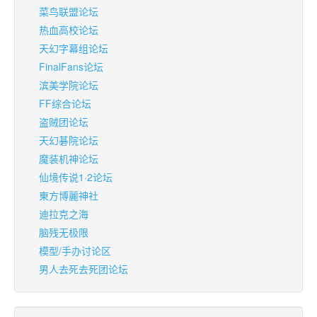
菜鸟联盟论坛
热血高校论坛
天幻字幕组论坛
FinalFans论坛
滨美学院论坛
FF综合论坛
盗贼团论坛
天幻碁院论坛
魔装机神论坛
仙境传说1·2论坛
東方博麗神社
迪拉克之海
脑残无极限
模型/手办讨论区
男人去死去死团论坛