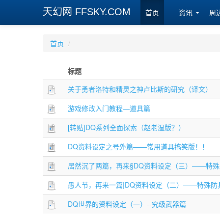
天幻网 FFSKY.COM
首页
资讯
周
首页
/
标题
关于勇者洛特和精灵之神卢比斯的研究（译文）
游戏修改入门教程—道具篇
[转贴]DQ系列全面探索（赵老湿版？）
DQ资料设定之号外篇——常用道具搞笑版！！
居然沉了两篇，再来§DQ资料设定（三）——特
愚人节，再来一篇|DQ资料设定（二）——特殊防
DQ世界的资料设定（一）--究级武器篇