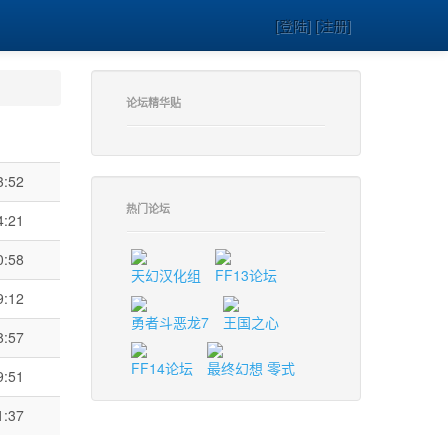
[登陆] [注册]
论坛精华贴
3:52
热门论坛
4:21
0:58
天幻汉化组
FF13论坛
9:12
勇者斗恶龙7
王国之心
8:57
FF14论坛
最终幻想 零式
9:51
1:37