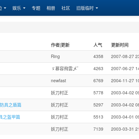
边
娱乐
专题
相册
社区
旧版临时
作者|更新
人气
更新时间
Ring
4358
2007-08-27 2
ゞ慕容飛雲乄゛
4263
2007-06-27 1
newfast
6769
2004-11-27 1
妖刀村正
5778
2003-04-02 0
殊防具之盾篇
妖刀村正
5297
2003-04-02 0
具之盔甲篇
妖刀村正
5513
2003-04-01 0
妖刀村正
7139
2003-03-31 2