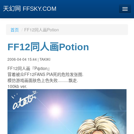
天幻网 FFSKY.COM
首页
首页
/
FF12同人画Potion
资讯
FF12同人画Potion
周边
2006-04-04 15:44 | TAKIKI
娱乐
FF12同人画『Pфtion』
冒着被众FF12FANS PIA死的危险发张图.
专题
模仿游戏画面肤色上色失败.........飘走.
100kb ver.
相册
社区
旧版临时
[登陆] [注册]