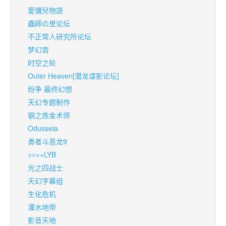
愛彌兒物語
蟲師の里论坛
不正常人研究所论坛
梦幻宫
时空之轮
Outer Heaven[潜龙谍影论坛]
纷争 最终幻想
天幻专题制作
钢之炼金术师
Odusseia
勇者斗恶龙9
○○××LYB
光之四战士
天幻字幕组
生化危机
灌水地带
影音天地