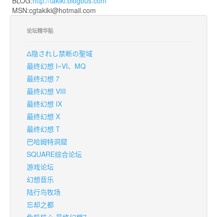
BLOG:
http://takiki.blogbus.com
MSN:cgtakiki@hotmail.com
论坛精华贴
Δ隐されし禁断の聖域
最终幻想 I~VI、MQ
最终幻想 7
最终幻想 VIII
最终幻想 IX
最终幻想 X
最终幻想 T
巴哈姆特洞窟
SQUARE综合论坛
游戏论坛
幻想音乐
陆行鸟牧场
忘却之都