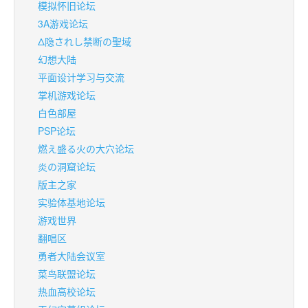
模拟怀旧论坛
3A游戏论坛
Δ隐されし禁断の聖域
幻想大陆
平面设计学习与交流
掌机游戏论坛
白色部屋
PSP论坛
燃え盛る火の大穴论坛
炎の洞窟论坛
版主之家
实验体基地论坛
游戏世界
翻唱区
勇者大陆会议室
菜鸟联盟论坛
热血高校论坛