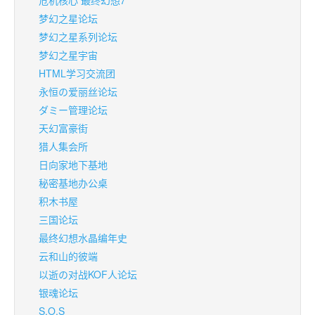
危机核心 最终幻想7
梦幻之星论坛
梦幻之星系列论坛
梦幻之星宇宙
HTML学习交流团
永恒の爱丽丝论坛
ダミー管理论坛
天幻富豪街
猎人集会所
日向家地下基地
秘密基地办公桌
积木书屋
三国论坛
最终幻想水晶编年史
云和山的彼端
以逝の对战KOF人论坛
银魂论坛
S.O.S