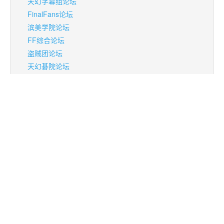
天幻字幕组论坛
FinalFans论坛
滨美学院论坛
FF综合论坛
盗贼团论坛
天幻碁院论坛
魔装机神论坛
仙境传说1·2论坛
東方博麗神社
迪拉克之海
脑残无极限
模型/手办讨论区
男人去死去死团论坛
热门论坛