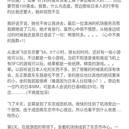
件衣服）。如果飞行的时侯从货架上掉下来会砸死人的....... 然后
要罚我100美金。我靠，什么鸟态度，旁边那些日本人的行李有
的比我还要大，她却视而不见
我好说歹说，她也不肯让我进去，最后一位澳洲的机场服务员帮
我跟她说了几句，她才肯放行。虽然心中很不情愿，从她身边经
过的时候我还是用日语说了一句：啊里阿多。。。。（心中不爽
的指数+1）
从澳洲飞往东京要飞9。5个小时，很长的时间，还好有一些小游
戏可以玩，不过都是一些小游戏，当初不知道是谁和我说飞机上
有SFC的游戏可以玩，结果都是一些纸牌，棋类的游戏。。。
晕。以前听说日本人吃的东西不多，到了用餐的时候真的深有体
会，反正那盘东东我是吃不饱了。坐的座位也比其他的航班要来
的小，坐的我屁股很疼（难道因为日本人比较矮小？）。旁边有
一位PL的日本MM，可是本人会说的日语8超过5句，残
念.............(不爽度加深）
飞了半天，总算是到了东京成田机场。很快的住到了机场旁边一
个旅馆。由于成田离东京市中心很远，所以也看不到什么夜景.....
哈伤心
第2天，在旅游团的带领下，坐着机场快线到了东京市中心。一