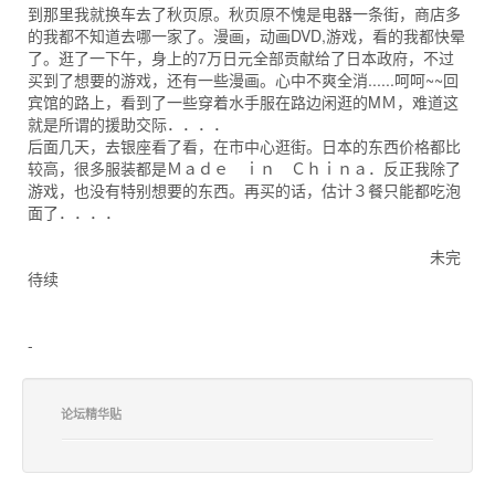
到那里我就换车去了秋页原。秋页原不愧是电器一条街，商店多
的我都不知道去哪一家了。漫画，动画DVD,游戏，看的我都快晕
了。逛了一下午，身上的7万日元全部贡献给了日本政府，不过
买到了想要的游戏，还有一些漫画。心中不爽全消......呵呵~~回
宾馆的路上，看到了一些穿着水手服在路边闲逛的MＭ，难道这
就是所谓的援助交际．．．．
后面几天，去银座看了看，在市中心逛街。日本的东西价格都比
较高，很多服装都是Ｍａｄｅ ｉｎ Ｃｈｉｎａ．反正我除了
游戏，也没有特别想要的东西。再买的话，估计３餐只能都吃泡
面了．．．．
未完
待续
-
论坛精华贴