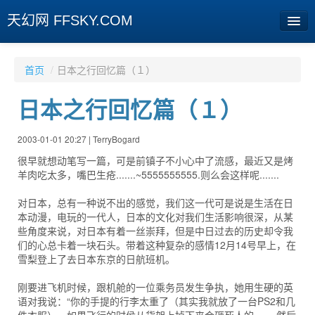
天幻网 FFSKY.COM
首页
首页
/
日本之行回忆篇（１）
资讯
日本之行回忆篇（１）
周边
2003-01-01 20:27 | TerryBogard
娱乐
很早就想动笔写一篇，可是前镇子不小心中了流感，最近又是烤
羊肉吃太多，嘴巴生疮.......~5555555555.则么会这样呢.......
专题
对日本，总有一种说不出的感觉，我们这一代可是说是生活在日
相册
本动漫，电玩的一代人，日本的文化对我们生活影响很深，从某
些角度来说，对日本有着一丝崇拜，但是中日过去的历史却令我
社区
们的心总卡着一块石头。带着这种复杂的感情12月14号早上，在
雪梨登上了去日本东京的日航班机。
旧版临时
刚要进飞机时候，跟机舱的一位乘务员发生争执，她用生硬的英
语对我说：“你的手提的行李太重了（其实我就放了一台PS2和几
[登陆] [注册]