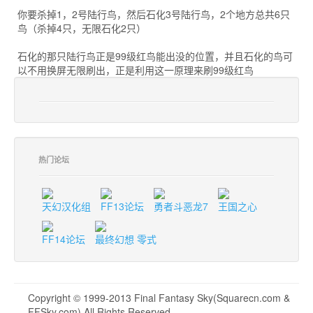
你要杀掉1，2号陆行鸟，然后石化3号陆行鸟，2个地方总共6只
鸟（杀掉4只，无限石化2只）
石化的那只陆行鸟正是99级红鸟能出没的位置，并且石化的鸟可
以不用换屏无限刷出，正是利用这一原理来刷99级红鸟
热门论坛
天幻汉化组
FF13论坛
勇者斗恶龙7
王国之心
FF14论坛
最终幻想 零式
Copyright © 1999-2013 Final Fantasy Sky(Squarecn.com &
FFSky.com) All Rights Reserved