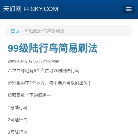
天幻网 FFSKY.COM
首页
首页
/
99级陆行鸟简易刷法
资讯
99级陆行鸟简易刷法
周边
2009-10-12 12:06 | 7vmn7vmn
娱乐
ハウロ緑地有6个点位可以刷出陆行鸟
专题
分别集中在2个地方，每个地方可以刷出3只
相册
按照菜单上下的顺序---
社区
1号陆行鸟
旧版临时
2号陆行鸟
3号陆行鸟
[登陆] [注册]