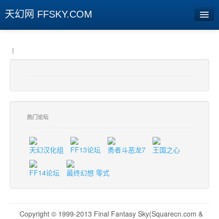
天幻网 FFSKY.COM
首页
|
资讯
周边
娱乐
热门论坛
专题
相册
天幻汉化组
FF13论坛
勇者斗恶龙7
王国之心
社区
FF14论坛
最终幻想 零式
旧版临时
[登陆] [注册]
Copyright © 1999-2013 Final Fantasy Sky(Squarecn.com &