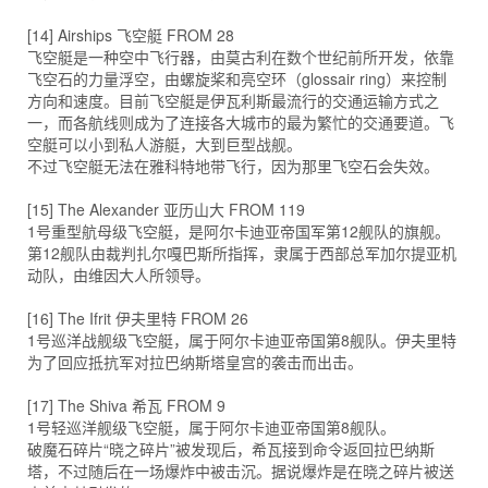
[14] Airships 飞空艇 FROM 28
飞空艇是一种空中飞行器，由莫古利在数个世纪前所开发，依靠
飞空石的力量浮空，由螺旋桨和亮空环（glossair ring）来控制
方向和速度。目前飞空艇是伊瓦利斯最流行的交通运输方式之
一，而各航线则成为了连接各大城市的最为繁忙的交通要道。飞
空艇可以小到私人游艇，大到巨型战舰。
不过飞空艇无法在雅科特地带飞行，因为那里飞空石会失效。
[15] The Alexander 亚历山大 FROM 119
1号重型航母级飞空艇，是阿尔卡迪亚帝国军第12舰队的旗舰。
第12舰队由裁判扎尔嘎巴斯所指挥，隶属于西部总军加尔提亚机
动队，由维因大人所领导。
[16] The Ifrit 伊夫里特 FROM 26
1号巡洋战舰级飞空艇，属于阿尔卡迪亚帝国第8舰队。伊夫里特
为了回应抵抗军对拉巴纳斯塔皇宫的袭击而出击。
[17] The Shiva 希瓦 FROM 9
1号轻巡洋舰级飞空艇，属于阿尔卡迪亚帝国第8舰队。
破魔石碎片“晓之碎片”被发现后，希瓦接到命令返回拉巴纳斯
塔，不过随后在一场爆炸中被击沉。据说爆炸是在晓之碎片被送