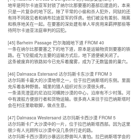
地牢是阿尔卡迪亚军封锁了纳尔比那要塞的基部后建造的，本来
只是一片复杂的地下区。除了平常的小偷和杀人犯外，同狱的还
有持不同政见者和纳布拉迪亚军的俘虏。他们被没有差别、隔离
和秩序地关在一起。在要塞的深处建有单人牢房用来羁押那些等
待阿尔卡迪亚法庭审判的囚犯。
[45] Barheim Passage 巴尔海姆地下道 FROM 40
一条在纳尔比那要塞之下的地下道，原本是运输物资到要塞的铁
路。在飞空艇成为主要的运输方式后，地下道便被关闭了。
这条被废弃的铁路如今已充斥着魔雾，成为了无数猛兽的巢穴。
[46] Dalmasca Estersand 达尔玛斯卡东沙漠 FROM 3
达尔玛斯卡最大的沙漠地带之一，位于拉巴纳斯塔的东侧。里面
充斥着各种野兽。城里的猎人组织对东沙漠很头疼。
一条清亮澄蓝的尼泊拉河横跨沙漠的中心，沿岸有不少村落。河
中有渡船方便旅行者和货物运输。很多商人来往于拉巴纳斯塔时
会在村庄里歇歇脚，做点生意。
[47] Dalmasca Westersand 达尔玛斯卡西沙漠 FROM 5
达尔玛斯卡广大沙漠中的一片，位于拉巴纳斯塔西部。因为这里
很少有人光顾所以沙漠中没几条供行走的路。
达尔玛斯卡西沙漠的沙暴远比野兽叫人害怕。拉巴纳斯塔学会的