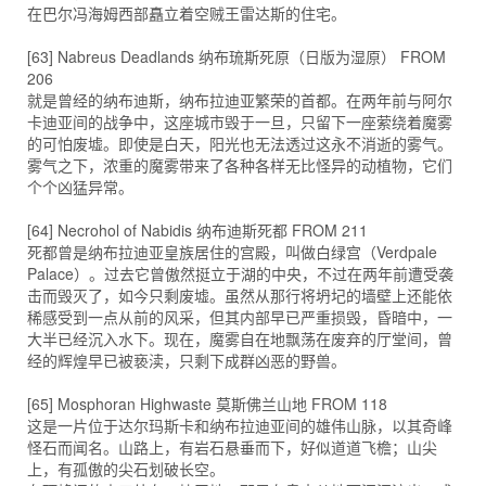
在巴尔冯海姆西部矗立着空贼王雷达斯的住宅。
[63] Nabreus Deadlands 纳布琉斯死原（日版为湿原） FROM
206
就是曾经的纳布迪斯，纳布拉迪亚繁荣的首都。在两年前与阿尔
卡迪亚间的战争中，这座城市毁于一旦，只留下一座萦绕着魔雾
的可怕废墟。即使是白天，阳光也无法透过这永不消逝的雾气。
雾气之下，浓重的魔雾带来了各种各样无比怪异的动植物，它们
个个凶猛异常。
[64] Necrohol of Nabidis 纳布迪斯死都 FROM 211
死都曾是纳布拉迪亚皇族居住的宫殿，叫做白绿宫（Verdpale
Palace）。过去它曾傲然挺立于湖的中央，不过在两年前遭受袭
击而毁灭了，如今只剩废墟。虽然从那行将坍圮的墙壁上还能依
稀感受到一点从前的风采，但其内部早已严重损毁，昏暗中，一
大半已经沉入水下。现在，魔雾自在地飘荡在废弃的厅堂间，曾
经的辉煌早已被亵渎，只剩下成群凶恶的野兽。
[65] Mosphoran Highwaste 莫斯佛兰山地 FROM 118
这是一片位于达尔玛斯卡和纳布拉迪亚间的雄伟山脉，以其奇峰
怪石而闻名。山路上，有岩石悬垂而下，好似道道飞檐；山尖
上，有孤傲的尖石划破长空。