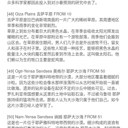
众多科学家都因此投入到对沙暴预测的研究中去了。
[48] Giza Plains 吉萨平原 FROM 10
吉萨平原是拉巴纳斯塔南面的一片广大的稀树草原。其周遭地区
旱季和雨季的变化非常剧烈。
草原上到处分布着巨大的黑色水晶，在旱季会吸收太阳光辉发出
耀眼的光芒。在草原中部附近有一个游牧部落，雨季他们会搬到
山区去。在草原居住期间，男人们几乎总是外出放牧不归，留女
人和孩子在村子里。这些牧人知道一种技艺，能够把黑色水晶的
能量注入大块的魔石里然后拿到市场上去卖。这叫做太阳石。他
们赖以为生的牲口主要是蛇鸡兽。
[49] Ogir-Yensa Sandsea 奥格尔·耶萨大沙海 FROM 50
这是一片位于耶萨雅科特地带的沙漠，大部分地区覆盖着细腻的
沙粒。因为这些沙粒会像水那样涨落所以从古时候开始就一直被
比做海。遗弃的钻井设备在起伏不定的沙丘中随处可见。过去，
罗扎利亚帝国想要从这里的土地中钻取石油，不过被乌鲁坦·耶萨
族持续的猛攻所击退。那些人认为大沙海只属于他们自己。如今
这片沙漠已经人迹罕至了。
[50] Nam-Yensa Sandsea 纳姆·耶萨大沙海 FROM 51
这是也一片位于耶萨雅科特地带西侧的沙漠。细沙构成的波浪有