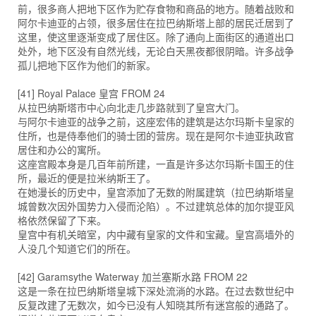
前，很多商人把地下区作为贮存食物和商品的地方。随着战败和
阿尔卡迪亚的占领，很多居住在拉巴纳斯塔上部的居民迁居到了
这里，使这里逐渐变成了居住区。除了通向上面街区的通道出口
处外，地下区没有自然光线，无论白天黑夜都很阴暗。许多战争
孤儿把地下区作为他们的新家。
[41] Royal Palace 皇宫 FROM 24
从拉巴纳斯塔市中心向北走几步路就到了皇宫大门。
与阿尔卡迪亚的战争之前，这座宏伟的建筑是达尔玛斯卡皇家的
住所，也是侍奉他们的骑士团的营房。现在是阿尔卡迪亚执政官
居住和办公的寓所。
这座宫殿本身是几百年前所建，一直是许多达尔玛斯卡国王的住
所，最近的便是拉米纳斯王了。
在她漫长的历史中，皇宫添加了无数的附属建筑（拉巴纳斯塔皇
城曾数次因外国势力入侵而沦陷）。不过建筑总体的加尔提亚风
格依然保留了下来。
皇宫中有机关暗室，内中藏有皇家的文件和宝藏。皇宫高墙外的
人没几个知道它们的所在。
[42] Garamsythe Waterway 加兰塞斯水路 FROM 22
这是一条在拉巴纳斯塔皇城下深处流淌的水路。在过去数世纪中
反复改建了无数次，如今已没有人知晓其所有迷宫般的通路了。