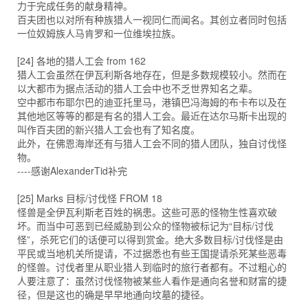
力于完成任务的献身精神。
百夫团也以对所有种族猎人一视同仁而闻名。其创立者同时包括
一位奴姆族人马肯罗和一位维埃拉族。
[24] 各地的猎人工会 from 162
猎人工会虽然在伊瓦利斯各地存在，但是多数规模较小。然而在
以大都市为据点活动的猎人工会中也不乏世界知名之辈。
空中都市布耶尔巴的迪亚托里马，港镇巴冯海姆的布卡布以及在
其他地区等等的都是有名的猎人工会。最近在达尔马斯卡出现的
叫作百夫团的新兴猎人工会也有了知名度。
此外，在佛恩海岸还有与猎人工会不同的猎人团队，独自讨伐怪
物。
----感谢AlexanderTid补完
[25] Marks 目标/讨伐怪 FROM 18
怪兽是全伊瓦利斯老百姓的祸患。这些可恶的怪物生性喜欢破
坏。而当中可恶到已经威胁到公众的怪物被标记为“目标/讨伐
怪”，杀死它们的话便可以得到赏金。绝大多数目标/讨伐怪是由
平民或当地机关所提请，不过据悉也有些王国提请杀死某些恶毒
的怪兽。讨伐者里从职业猎人到临时的旅行者都有。不过粗心的
人要注意了：虽然讨伐怪物被某些人看作是通向名誉和财富的捷
径，但是这也的确是早早地通向坟墓的捷径。