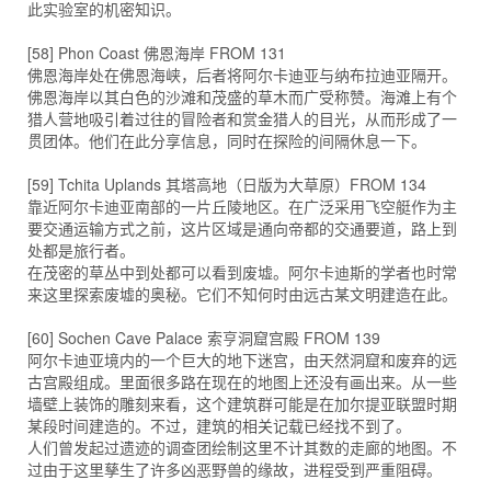
此实验室的机密知识。
[58] Phon Coast 佛恩海岸 FROM 131
佛恩海岸处在佛恩海峡，后者将阿尔卡迪亚与纳布拉迪亚隔开。
佛恩海岸以其白色的沙滩和茂盛的草木而广受称赞。海滩上有个
猎人营地吸引着过往的冒险者和赏金猎人的目光，从而形成了一
贯团体。他们在此分享信息，同时在探险的间隔休息一下。
[59] Tchita Uplands 其塔高地（日版为大草原）FROM 134
靠近阿尔卡迪亚南部的一片丘陵地区。在广泛采用飞空艇作为主
要交通运输方式之前，这片区域是通向帝都的交通要道，路上到
处都是旅行者。
在茂密的草丛中到处都可以看到废墟。阿尔卡迪斯的学者也时常
来这里探索废墟的奥秘。它们不知何时由远古某文明建造在此。
[60] Sochen Cave Palace 索亨洞窟宫殿 FROM 139
阿尔卡迪亚境内的一个巨大的地下迷宫，由天然洞窟和废弃的远
古宫殿组成。里面很多路在现在的地图上还没有画出来。从一些
墙壁上装饰的雕刻来看，这个建筑群可能是在加尔提亚联盟时期
某段时间建造的。不过，建筑的相关记载已经找不到了。
人们曾发起过遗迹的调查团绘制这里不计其数的走廊的地图。不
过由于这里孳生了许多凶恶野兽的缘故，进程受到严重阻碍。