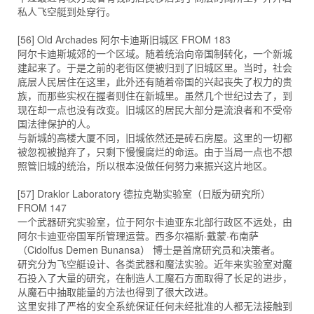
私人飞空艇到处穿行。
[56] Old Archades 阿尔卡迪斯旧城区 FROM 183
阿尔卡迪斯城郊的一个区域。随着统治向帝国制转化，一个新城
建起来了。于是之前的老街区便被归到了旧城区里。当时，社会
底层人民居住在这里，此外还有随着帝国的兴起丧失了权力的贵
族，而那些实权在握者则住在新城里。虽然几个世纪过去了，到
现在却一点也没有改变。旧城区的居民大部分是流浪者和不受帝
国法律保护的人。
与新城的高楼大厦不同，旧城依然还是砖石房屋。这里的一切都
被忽视被抛弃了，只剩下慢慢腐烂的命运。由于当局一点也不想
照管旧城的统治，所以根本没做任何努力来振兴这片地区。
[57] Draklor Laboratory 德拉克勒实验室（日版为研究所）
FROM 147
一个武器研究实验室，位于阿尔卡迪亚东北部行政区不远处，由
阿尔卡迪亚帝国军所管理运营。西多尔福斯·戴蒙·布南萨
（Cidolfus Demen Bunansa） 博士是首席研究员和决策者。
研究分为飞空艇设计、各类武器和魔法实验。近年来实验室对魔
石投入了大量的研究，在制造人工魔石方面取得了长足的进步，
从魔石中抽取能量的方法也得到了很大改进。
这里安排了严格的安全系统保证任何未经批准的人都无法接触到