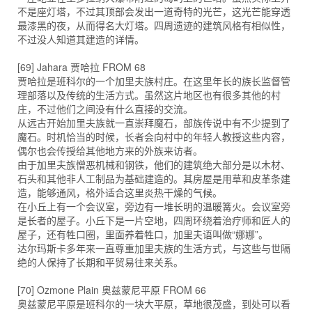
不是座灯塔，不过其顶部会发出一道奇特的光芒，这光芒能穿透
最漆黑的夜，从而得名大灯塔。四周遗迹的建筑风格有相似性，
不过没人知道其建造的详情。
[69] Jahara 贾哈拉 FROM 68
贾哈拉是班科尔的一个加里夫族村庄。在这里年长的族长监督管
理部落以及传统的生活方式。虽然这片地区也有很多其他的村
庄，不过他们之间没有什么直接的交流。
从远古开始加里夫族就一直崇拜魔石，部族传说中有不少提到了
魔石。时机恰当的时候，长者会向村中的年轻人教授这些内容，
偶尔也会传授给其他地方来的外族来访者。
由于加里夫族憎恶机械和钢铁，他们的建筑绝大部分是以木材、
石头和其他非人工制品为基础建造的。其房屋是用草和皮革条建
造，能够通风，格外适合这里炎热干燥的气候。
在小丘上有一个会议室，旁边有一堆长明的温暖篝火。会议室旁
是长者的屋子。小丘下是一片空地，四周环绕着治疗师和匠人的
屋子，还有牲口圈，里面养着牲口，加里夫语叫做“娜娜”。
达尔玛斯卡多年来一直尊重加里夫族的生活方式，与这些与世隔
绝的人保持了长期和平贸易往来关系。
[70] Ozmone Plain 奥兹蒙尼平原 FROM 66
奥兹蒙尼平原是班科尔的一块大平原，草地很茂盛，到处可以看