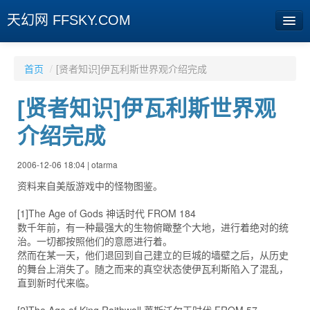
天幻网 FFSKY.COM
首页
首页
/
[贤者知识]伊瓦利斯世界观介绍完成
资讯
[贤者知识]伊瓦利斯世界观
周边
介绍完成
娱乐
2006-12-06 18:04 | otarma
专题
资料来自美版游戏中的怪物图鉴。
相册
[1]The Age of Gods 神话时代 FROM 184
数千年前，有一种最强大的生物俯瞰整个大地，进行着绝对的统
社区
治。一切都按照他们的意愿进行着。
然而在某一天，他们退回到自己建立的巨城的墙壁之后，从历史
旧版临时
的舞台上消失了。随之而来的真空状态使伊瓦利斯陷入了混乱，
直到新时代来临。
[登陆] [注册]