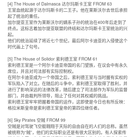
[4] The House of Dalmasca 达尔玛斯卡王室 FROM 63
王室血统起源于达尔玛斯卡的二王子。他在莱斯沃尔去世后承担
起了统治的重任。
加尔提亚王室作为莱斯沃尔的嫡系子孙的统治在400年后走到了
终点。这标志着加尔提亚联盟的终结和达尔玛斯卡王室统治的兴
起。
他们的统治延续了将近七个世纪，最后阿尔卡迪亚的入侵使这个
时代画上了句号。
[5] The House of Solidor 索利德王室 FROM 61
索利德王室是一个阿尔卡迪亚帝国的名门望族，在议会中有永久
席位，并且对司法部有实际控制权。
在阿尔卡迪亚成为一个帝国之后，索利德王室与当时握有实权的
军队陷入了对立。在随后的斗争中，索利德王室取得了胜利，并
进行了影响深远的法律改革，随后建立了司法部作为军队的监督
部门，并由裁判所领导，阻止了任何对其权威的挑战。
索利德王室牢牢把握着帝国的运作，这即使是今日也有所反映：
格拉米斯皇帝是索利德王室皇帝的第四位继任者。
[6] Sky Pirates 空贼 FROM 99
空贼是对驾驶飞空艇翱翔于天际的自由自在的人们的总称。虽然
被统称为“贼”，他们的实际职业还是有很大区别的。有人探索传