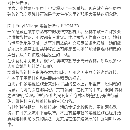
到石灰岩层。
过去，奥兹蒙尼平原上空曾爆发了一场激战。现在散布在平原中
破败的飞空艇残骸可说是曾发生在这里的那场大屠杀的纪念碑。
[71] Eruyt Village 埃鲁伊特村 FROM 73
一个隐藏在歌尔摩丛林中的埃维拉族村庄。丛林中散布着许多处
埃维拉族村落，不过都有人看守。维埃拉族天性喜欢隐居，她们
与世隔绝地生活着，甚至连同族的社会都尽量避免接触。她们能
够如此地远离尘世某种程度上可能是因为她们能听到森林精灵的
声音，从而知道森林里发生的一切。
在伊瓦利斯历史上，很少有埃维拉族敢于离开森林，所以没多少
人知晓她们的律法和习俗。
埃维拉族的村庄由许多大树组成，互相之间由悬空的道路连接。
在树干周围是住房和供奉森林精灵的祠庙。
白天，许多埃维拉族会来到村子里的空地上，那里有一股闪耀的
清泉，而她们会在那冥想。其首领居住在村庄的中央，根据“森林
之语”进行管理。进行圣礼的制药师和守林人站在她身旁进行辅
佐，维护村庄和埃维拉族的生活习俗。
与其他种族相比，埃维拉族生活的步调比较缓慢，更加潜心默
祷，在时光之流中平静以待。不过有些年轻的埃维拉族已经开始
质疑这种拒绝改变的信念，尤其是在这疾速发展的伊瓦利斯世界
中。