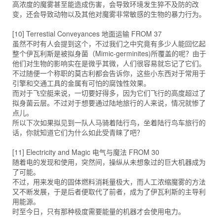
高浓度的魔雾甚至能造成伤害，会导致环境发生猝不及防的改
变，还会导致动物以及其他对魔雾非常敏感的生物的暴力行为。
[10] Terrestial Conveyances 地面运输 FROM 37
虽然不时有人会提到这个，不过我们之中究竟有多少人能回忆起
整个伊瓦利斯是被拟身菌（Mimic-germinites)所覆盖的呢？由于
他们对生物的影响实在是微乎其微，人们很容易就忘记了它们。
不过随便一个称职的莫古利都会告诉你，这些小东西对于常用于
引擎和交通工具的金属有可怕的腐蚀性效果。
而对于飞空艇来说，一切要好得多，因为它们飞行的高度超过了
拟身菌云层。不过对于想要通过陆地旅行的人来说，情况就惨了
点儿。
所以下次如果拟见到一队人马骑着陆行鸟，坐着陆行鸟车旅行的
话，你就知道它们为什么如此受青睐了吧？
[11] Electricity and Magic 电气与魔法 FROM 30
随着电的发现和使用，突然间，操纵从未想象过的巨大机器成为
了可能。
不过，用来发电的固体燃料消耗量极大，而人工浓缩魔雾的方法
又不断发展，于是后者便取代了前者，成为了伊瓦利斯的主导利
用能源。
时至今日，只有那种极度需要能量的机器才会使用电力。