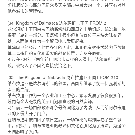
斯托尼斯的布耶尔巴是众多天空都市中最大的一个，并享有对其
他各城市的管理权。
[34] Kingdom of Dalmasca 达尔玛斯卡王国 FROM 2
达尔玛斯卡王国由拉巴纳斯塔城和四周的土地组成，统治着加尔
提亚半岛的一部分。虽然领土很小但其位置位于三块大陆交界
处，从而使其作为一个贸易中心发展起来。
其建国已经经过了七百多年的历史，其间也有很多武装力量觊觎
其丰富多样的文化和重要的战略位置，妄图夺取她。
不过在704年（两年前）阿尔卡迪亚的入侵中，达尔玛斯卡战
败，被纳入了帝国的直接统治之下。
[35] The Kingdom of Nabradia 纳布拉迪亚王国 FROM 210
纳布拉迪亚是达尔玛斯卡的邻国，两国都继承了统一伊瓦利斯的
霸王的血统。
纳布拉迪亚作为一个农业和工业中心，繁荣发展了很多很多年，
境内有令人艳羡的美丽山河和富饶的自然资源。
两年前，一场内部政治斗争最终演化为了内战，从而给阿尔卡迪
亚的入侵大开了门户。
在纳布迪斯被围困了数日之后，一场神秘的爆炸席卷了整个城
市。硝烟后，纳布拉迪亚的政治和文化心脏化为了废墟，为这个
王国敲响了丧钟。