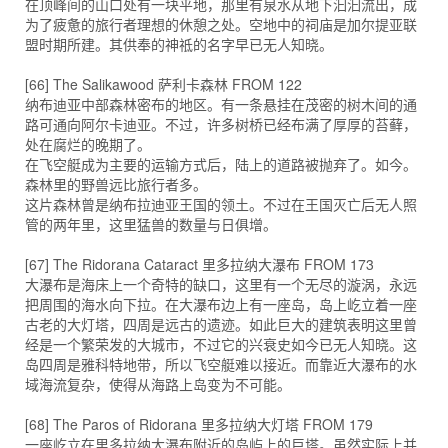
在顶峰间的山口处有一块平地，那里有泉水从地下汩汩流出，成
为了疲惫的旅行者理想的休憩之处。空地中的祠庙是加尔提亚联
盟时期所建。其供奉的神祗的名字早已无人知晓。
[66] The Salikawood 萨利卡森林 FROM 122
纳布迪亚中部森林密布的地区。有一条悬挂在茂密的树木间的通
路可通向阿尔卡迪亚。不过，许多树桥已经布满了厚厚的苔藓，
处在腐烂的晚期了。
在飞空艇成为主要的运输方式后，陆上的道路被抛弃了。如今。
森林里的野兽远比旅行者多。
这片森林曾是纳布拉迪亚王国的领土。不过在王国灭亡后无人照
管的两年里，这里猛兽的数量与日俱增。
[67] The Ridorana Cataract 里多拉纳大瀑布 FROM 173
大瀑布是海床上一个奇特的缺口，这里有一个无尽的漩涡，永远
把周围的海水向下拉。在大瀑布边上有一座岛，岛上屹立着一座
古老的大灯塔，四周是远古的遗迹。如此巨大的建筑表明这里曾
经是一个繁荣发的大城市，不过它的兴衰史如今已无人知晓。这
岛四周是雅科特地带，所以飞空艇难以接近。而靠近大瀑布的水
域海流复杂，使得从海路上岛变为不可能。
[68] The Paros of Ridorana 里多拉纳大灯塔 FROM 179
一座屹立在里多拉纳大瀑布附近的岛屿上的巨塔。虽然实际上并