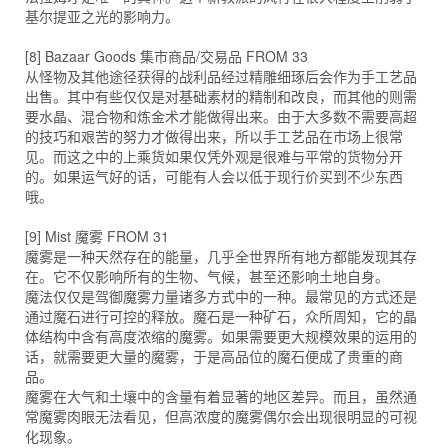
基尔提亚之光的影响力。
[8] Bazaar Goods 集市商品/交易品 FROM 33
从怪物及其他途径获得的战利品经过精雕细琢后会作为手工艺品
出售。其中有些仅仅是对基础素材的精制和改良，而其他的则需
要水晶、混合物和炼金术才能做得出来。由于大多数不需要高超
的技巧和艰苦的努力才做得出来，所以手工艺品在市场上很常
见。而这之中的上乘货如果仅凭外观是很难与平常的货物分开
的。如果运气好的话，可能有人会以低于现行价买到不少东西
哦。
[9] Mist 魔雾 FROM 31
魔雾是一种天然存在的能量，几乎全世界所有地方都能发现其存
在。它不仅影响所有的生物、气候，甚至还影响土地自身。
魔法仅仅是驾御魔雾力量诸多方式中的一种。最常见的方式还是
通过魔石进行可控的释放。魔石是一种矿石，众所周知，它的晶
体结构中含有高度浓缩的魔雾。如果需要更大规模效果的运用的
话，就需要更大量的魔雾，于是高品位的魔石便成了贵重的商
品。
魔雾在大气和土壤中的含量有着显著的地区差异。而且，虽然通
常魔雾肉眼无法看见，但高浓度的魔雾偶尔会出现很明显的可视
化现象。