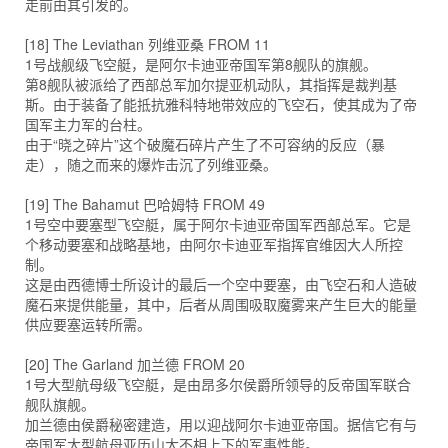
走前由其引发的。
[18] The Leviathan 列维亚桑 FROM 11
1号战舰级飞空艇，是阿尔卡迪亚帝国军第8舰队的旗舰。
第8舰队被派给了西部总军加尔提亚机动队，其指挥是裁判基
斯。由于装备了能抵抗雅科特地带效应的飞空石，使其成为了帝
国军主力军的台柱。
由于“晓之碎片”这个破魔石碎片产生了不可容纳的反应（暴
走），随之而来的爆炸击沉了列维亚桑。
[19] The Bahamut 巴哈姆特 FROM 49
1号空中要塞型飞空艇，属于阿尔卡迪亚帝国军西部总军。它是
个移动要塞和战略基地，由阿尔卡迪亚军指挥官维因大人所控
制。
这是由西德博士所设计的最后一个空中要塞，由飞空石和人造破
魔石来提供能量，其中，后者从周围吸取魔雾来产生巨大的能量
供应要塞运转所需。
[20] The Garland 加兰德 FROM 20
1号大型航母级飞空艇，是由昂多尔侯爵所领导的反帝国军联合
舰队旗舰。
加兰德由侯爵秘密建造，用以迎战阿尔卡迪亚帝国。据信它有与
帝国军大型航母亚历山大不相上下的军事性能。