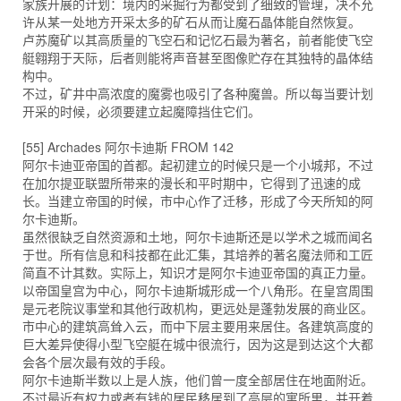
家族开展的计划：境内的采掘行为都受到了细致的管理，决不允
许从某一处地方开采太多的矿石从而让魔石晶体能自然恢复。
卢苏魔矿以其高质量的飞空石和记忆石最为著名，前者能使飞空
艇翱翔于天际，后者则能将声音甚至图像贮存在其独特的晶体结
构中。
不过，矿井中高浓度的魔雾也吸引了各种魔兽。所以每当要计划
开采的时候，必须要建立起魔障挡住它们。
[55] Archades 阿尔卡迪斯 FROM 142
阿尔卡迪亚帝国的首都。起初建立的时候只是一个小城邦，不过
在加尔提亚联盟所带来的漫长和平时期中，它得到了迅速的成
长。当建立帝国的时候，市中心作了迁移，形成了今天所知的阿
尔卡迪斯。
虽然很缺乏自然资源和土地，阿尔卡迪斯还是以学术之城而闻名
于世。所有信息和科技都在此汇集，其培养的著名魔法师和工匠
简直不计其数。实际上，知识才是阿尔卡迪亚帝国的真正力量。
以帝国皇宫为中心，阿尔卡迪斯城形成一个八角形。在皇宫周围
是元老院议事堂和其他行政机构，更远处是蓬勃发展的商业区。
市中心的建筑高耸入云，而中下层主要用来居住。各建筑高度的
巨大差异使得小型飞空艇在城中很流行，因为这是到达这个大都
会各个层次最有效的手段。
阿尔卡迪斯半数以上是人族，他们曾一度全部居住在地面附近。
不过最近有权力或者有钱的居民移居到了高层的寓所里，并开着