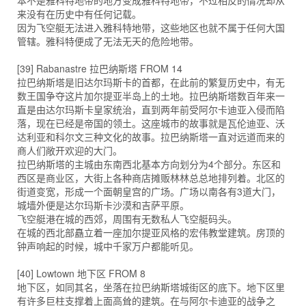
本不是雅科特地带的地方变成雅科特地带，不过相反的情况却从
来没有在历史中有任何记载。
因为飞空艇无法进入雅科特地带，这些地区也就不属于任何大国
管辖。雅科特便成了无法无天的危险地带。
[39] Rabanastre 拉巴纳斯塔 FROM 14
拉巴纳斯塔是旧达尔玛斯卡的首都，在此前的繁复历史中，有无
数王国争夺这片加尔提亚半岛上的土地。拉巴纳斯塔数百年来一
直是由达尔玛斯卡皇家统治，直到两年前受阿尔卡迪亚入侵而陷
落，现在已经是帝国的领土。这座城市的故事就是瓦伦迪亚、沃
达利亚和科尔文三种文化的故事。拉巴纳斯塔一直对远道而来的
商人们敞开欢迎的大门。
拉巴纳斯塔的主城由东南西北基本方向划分为4个部分。东区和
西区是商业区，大街上各种商店摊贩林林总总地排列着。北区的
街道变宽，形成一个面朝皇宫的广场。广场以南各有3道大门，
城墙外便是达尔玛斯卡沙漠和吉萨平原。
飞空艇港在城的西郊，周围有无数私人飞空艇码头。
在城的西北部矗立着一座加尔提亚风格的宏伟教堂建筑。房顶的
钟声响起的时候，城中千家万户都能听见。
[40] Lowtown 地下区 FROM 8
地下区，如同其名，坐落在拉巴纳斯塔城街区的底下。地下区里
有许多巨柱支撑着上面高耸的建筑。在与阿尔卡迪亚的战争之