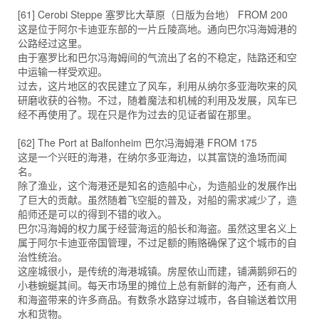
[61] Cerobi Steppe 塞罗比大草原（日版为台地） FROM 200
这是位于阿尔卡迪亚东部的一片丘陵高地。通向巴尔冯海姆港的
公路经过这里。
由于塞罗比和巴尔冯海姆间的气流出了名的不稳定，陆路还和空
中运输一样受欢迎。
过去，这片地区的农民建立了风车，利用从纳尔多亚海吹来的风
研磨收获的谷物。不过，随着魔法和机械的利用及发展，风车已
经不再使用了。现在只是作为过去的见证者留在那里。
[62] The Port at Balfonheim 巴尔冯海姆港 FROM 175
这是一个兴旺的海港，在纳尔多亚海边，以其富饶的渔场而闻
名。
除了渔业，这个海港还是知名的造船中心，为造船业的发展作出
了巨大的贡献。虽然随着飞空艇的普及，对船的需求减少了，造
船师还是可以的得到不错的收入。
巴尔冯海姆的权力属于经营海运的船长和海盗。虽然这里名义上
属于阿尔卡迪亚帝国管理，不过足额的贿赂确保了这个城市的自
治性统治。
这座城很小，是传统的海港城镇。房屋依山而建，铺满鹅卵石的
小巷蜿蜒其间。每天市场里的摊位上总有新鲜的海产，还有商人
和海盗带来的许多商品。有数条水路穿过城市，各自输送着饮用
水和货物。