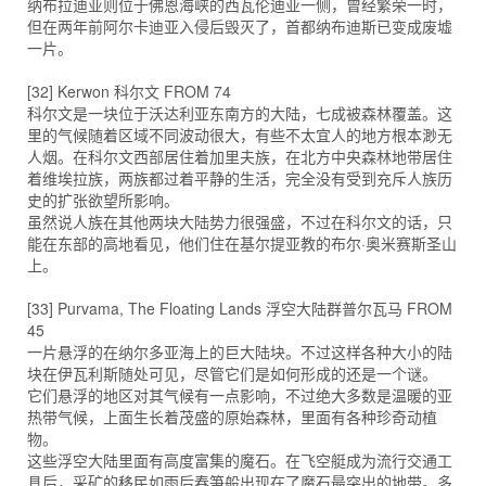
纳布拉迪亚则位于佛恩海峡的西瓦伦迪亚一侧，曾经繁荣一时，
但在两年前阿尔卡迪亚入侵后毁灭了，首都纳布迪斯已变成废墟
一片。
[32] Kerwon 科尔文 FROM 74
科尔文是一块位于沃达利亚东南方的大陆，七成被森林覆盖。这
里的气候随着区域不同波动很大，有些不太宜人的地方根本渺无
人烟。在科尔文西部居住着加里夫族，在北方中央森林地带居住
着维埃拉族，两族都过着平静的生活，完全没有受到充斥人族历
史的扩张欲望所影响。
虽然说人族在其他两块大陆势力很强盛，不过在科尔文的话，只
能在东部的高地看见，他们住在基尔提亚教的布尔·奥米赛斯圣山
上。
[33] Purvama, The Floating Lands 浮空大陆群普尔瓦马 FROM
45
一片悬浮的在纳尔多亚海上的巨大陆块。不过这样各种大小的陆
块在伊瓦利斯随处可见，尽管它们是如何形成的还是一个谜。
它们悬浮的地区对其气候有一点影响，不过绝大多数是温暖的亚
热带气候，上面生长着茂盛的原始森林，里面有各种珍奇动植
物。
这些浮空大陆里面有高度富集的魔石。在飞空艇成为流行交通工
具后，采矿的移民如雨后春笋般出现在了魔石最突出的地带。多