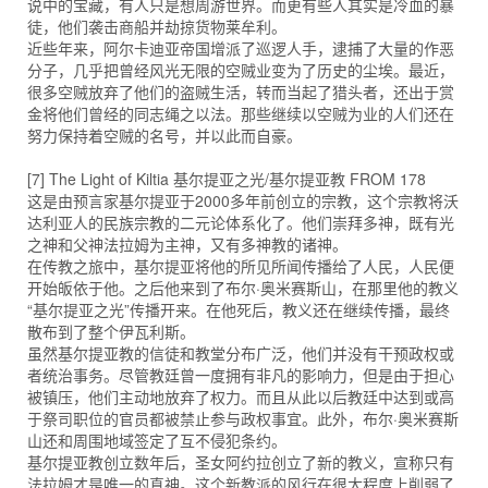
说中的宝藏，有人只是想周游世界。而更有些人其实是冷血的暴
徒，他们袭击商船并劫掠货物莱牟利。
近些年来，阿尔卡迪亚帝国增派了巡逻人手，逮捕了大量的作恶
分子，几乎把曾经风光无限的空贼业变为了历史的尘埃。最近，
很多空贼放弃了他们的盗贼生活，转而当起了猎头者，还出于赏
金将他们曾经的同志绳之以法。那些继续以空贼为业的人们还在
努力保持着空贼的名号，并以此而自豪。
[7] The Light of Kiltia 基尔提亚之光/基尔提亚教 FROM 178
这是由预言家基尔提亚于2000多年前创立的宗教，这个宗教将沃
达利亚人的民族宗教的二元论体系化了。他们崇拜多神，既有光
之神和父神法拉姆为主神，又有多神教的诸神。
在传教之旅中，基尔提亚将他的所见所闻传播给了人民，人民便
开始皈依于他。之后他来到了布尔·奥米赛斯山，在那里他的教义
“基尔提亚之光”传播开来。在他死后，教义还在继续传播，最终
散布到了整个伊瓦利斯。
虽然基尔提亚教的信徒和教堂分布广泛，他们并没有干预政权或
者统治事务。尽管教廷曾一度拥有非凡的影响力，但是由于担心
被镇压，他们主动地放弃了权力。而且从此以后教廷中达到或高
于祭司职位的官员都被禁止参与政权事宜。此外，布尔·奥米赛斯
山还和周围地域签定了互不侵犯条约。
基尔提亚教创立数年后，圣女阿约拉创立了新的教义，宣称只有
法拉姆才是唯一的真神。这个新教派的风行在很大程度上削弱了