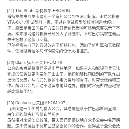
[21] The Strahl 斯特拉尔 FROM 54
斯特拉尔由阿尔卡迪斯一个造船公会YPA设计制造。正式名称是
YPA-G847测试型战斗机，不过在测试模型阶段其制造就停止
了，原因是帝国的客户方面对其造价昂贵的可移动双翼表示了不
满。本来撤消这对机翼已经列入了计划中，不过巴尔福雷在最后
关头拯救了这艘飞空艇。
巴尔福雷按自己的喜好改造了斯特拉尔，添加了新引擎和无数配
件，使得斯特拉尔与YPA原先的设计大相径庭。
[22] Clans 猎人公会 FROM 76
公会的宗旨是将魔怪驱逐出居住地区。如果有人和城镇卫兵无法
完成的任务就更需要他们出山了。他们能够比同级别的军队作出
更快的反应，从而受到很多小地方当局的青睐，时常去做维和工
作。所以公会的活动不必留意地域边界，他们时常无所顾忌地穿
越废墟和圣地。
[23] Centurio 百夫团 FROM 107
百夫团是一个优秀的猎人公会，其总部座落于拉巴那斯塔皇都，
由年轻的莫古利族莫布兰所创。
虽然相对来说创立较晚，百夫团还是很快地在众多公会中名声鹊
起。这不仅得益于莫布兰鼓励会员间的合作，更得益于全公会致