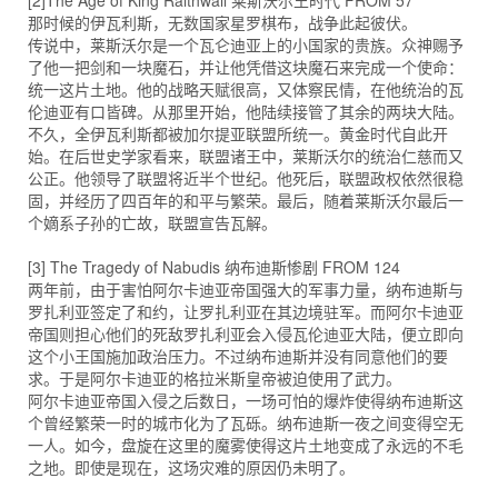
[2]The Age of King Raithwall 莱斯沃尔王时代 FROM 57
那时候的伊瓦利斯，无数国家星罗棋布，战争此起彼伏。
传说中，莱斯沃尔是一个瓦仑迪亚上的小国家的贵族。众神赐予
了他一把剑和一块魔石，并让他凭借这块魔石来完成一个使命：
统一这片土地。他的战略天赋很高，又体察民情，在他统治的瓦
伦迪亚有口皆碑。从那里开始，他陆续接管了其余的两块大陆。
不久，全伊瓦利斯都被加尔提亚联盟所统一。黄金时代自此开
始。在后世史学家看来，联盟诸王中，莱斯沃尔的统治仁慈而又
公正。他领导了联盟将近半个世纪。他死后，联盟政权依然很稳
固，并经历了四百年的和平与繁荣。最后，随着莱斯沃尔最后一
个嫡系子孙的亡故，联盟宣告瓦解。
[3] The Tragedy of Nabudis 纳布迪斯惨剧 FROM 124
两年前，由于害怕阿尔卡迪亚帝国强大的军事力量，纳布迪斯与
罗扎利亚签定了和约，让罗扎利亚在其边境驻军。而阿尔卡迪亚
帝国则担心他们的死敌罗扎利亚会入侵瓦伦迪亚大陆，便立即向
这个小王国施加政治压力。不过纳布迪斯并没有同意他们的要
求。于是阿尔卡迪亚的格拉米斯皇帝被迫使用了武力。
阿尔卡迪亚帝国入侵之后数日，一场可怕的爆炸使得纳布迪斯这
个曾经繁荣一时的城市化为了瓦砾。纳布迪斯一夜之间变得空无
一人。如今，盘旋在这里的魔雾使得这片土地变成了永远的不毛
之地。即使是现在，这场灾难的原因仍未明了。