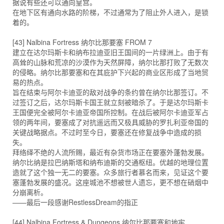
据说有些还可以通向皇宫。
在地下区有通向水路的阶梯，不过通常为了阻止外人进入，是锁
着的。
[43] Nalbina Fortress 纳尔比那要塞 FROM 7
建立在达尔玛斯卡和纳布拉迪亚旧王国间的一片绿洲上。由于有
高耸的山脉和荒凉的沙漠作为天然屏障，纳尔比那打败了无数次
的侵略。纳尔比那要塞和在其庇护下兴起的商业区形成了当地贸
易的热点。
旨在结束与阿尔卡迪亚的敌对战争的条约曾在纳尔比那签订。不
过签订之后，达尔玛斯卡国王就立刻被暗杀了。于是达尔玛斯卡
王国便完全被阿尔卡迪亚帝国所控制。在战后被阿尔卡迪亚军占
领的两年间，要塞成了对抗遥远而又极具威胁的罗扎利亚帝国的
关键战略据点。不过时至今日，要塞还在修复战争中造成的损
失。
拜络绎不绝的人流所赐，最近有杂货市场正在要塞外蓬勃发展。
纳尔比纳是拉巴纳斯塔和纳布迪斯的交通枢纽。优越的地理位置
造就了这个独一无二的要塞。众多旅行者慕名而来，见证这个要
塞蓬勃发展的盛况。这座城池不想被世人遗忘，更不想在硝烟中
分崩离析。
——最后一段感谢RestlessDream的指正
[44] Nalbina Fortress & Dungeons 纳尔比那要塞和地牢