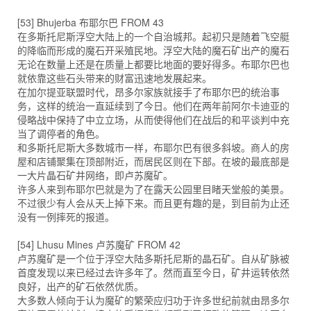
[53] Bhujerba 布耶尔巴 FROM 43
在多斯托尼斯浮空大陆上的一个自治城邦。起初只是随着飞空艇
的降临而形成的魔石开采殖民地。浮空大陆的魔石矿出产的魔石
无论在数量上还是在质量上都要比地面的要好得多。布耶尔巴也
就依靠这些石头带来的财富迅速地发展起来。
在加尔提亚联盟时代，昂多尔家族就接手了布耶尔巴的统治事
务，这样的统治一直延续到了今日。他们在两年前阿尔卡迪亚的
侵略战中保持了中立立场，从而使得他们在战后的和平谈判中充
当了调停者的角色。
和多斯托尼斯大多数城市一样，布耶尔巴有很多斜坡。商人的房
屋和店铺聚集在顶部附近，而居民区则在下部。在坡的最底部是
一大片晶石矿井网络，即卢苏魔矿。
许多人来到布耶尔巴就是为了在露天公园里目睹天堂般的美景。
不过很少有人会从天上掉下来。而且更有趣的是，到目前为止还
没有一例摔死的报道。
[54] Lhusu Mines 卢苏魔矿 FROM 42
卢苏魔矿是一个位于浮空大陆多斯托尼斯的晶石矿。自从矿脉被
首度发现以来已经过去许多年了。然而直至今日，矿井运转依然
良好，出产的矿石依然优质。
大多数人倾向于认为魔矿的繁荣应归功于许多世纪前就由昂多尔