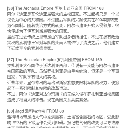
[36] The Archadia Empire 阿尔卡迪亚帝国 FROM 168
阿尔卡迪亚是瓦伦迪亚最强大的主权国家。不过起初只是一个以
议会为中心的共和国。不过随后军队的兴起使其在200年前转变
为帝国制。随着统治方式的转变，阿尔卡迪亚开始入侵邻邦，很
快便成为了伊瓦利斯最强大的国家。
虽然在过去传统上皇帝是由军队出身者所担任，不过在握有政治
实权的索利德王室对军队的头面人物进行了清洗之后，他们建立
了延续至今的索利德皇家。
[37] The Rozzarian Empire 罗扎利亚帝国 FROM 169
罗扎利亚大帝国位于沃达利亚西部，传说有一支能与阿尔卡迪亚
帝国匹敌的军队。虽然罗扎利亚是由皇帝统治，但还是一个军事
国家，军队享有很大的实权。
近些年来，皇帝辈出的马格里斯家族想要限制军队的权力，便掀
起了一系列限制其权限的改革运动。
不过，阿尔卡迪亚对达尔玛斯卡的无端入侵在罗扎利亚当权集团
造成了相当大的冲击。现在两国关系高度紧张。
[38] Jagd 雅科特地带 FROM 68
雅科特地带是指大气中充满魔雾，土壤富含魔石的地区，受此影
响飞空石的正常运作会受到阻碍。据记载气候的改变可以导致原