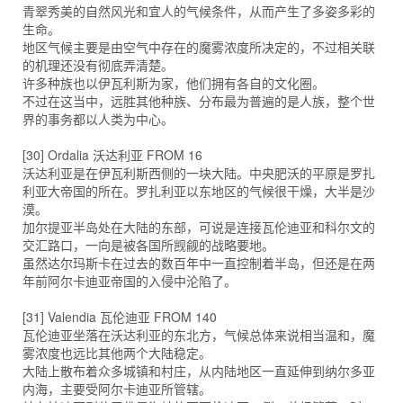
青翠秀美的自然风光和宜人的气候条件，从而产生了多姿多彩的
生命。
地区气候主要是由空气中存在的魔雾浓度所决定的，不过相关联
的机理还没有彻底弄清楚。
许多种族也以伊瓦利斯为家，他们拥有各自的文化圈。
不过在这当中，远胜其他种族、分布最为普遍的是人族，整个世
界的事务都以人类为中心。
[30] Ordalia 沃达利亚 FROM 16
沃达利亚是在伊瓦利斯西侧的一块大陆。中央肥沃的平原是罗扎
利亚大帝国的所在。罗扎利亚以东地区的气候很干燥，大半是沙
漠。
加尔提亚半岛处在大陆的东部，可说是连接瓦伦迪亚和科尔文的
交汇路口，一向是被各国所觊觎的战略要地。
虽然达尔玛斯卡在过去的数百年中一直控制着半岛，但还是在两
年前阿尔卡迪亚帝国的入侵中沦陷了。
[31] Valendia 瓦伦迪亚 FROM 140
瓦伦迪亚坐落在沃达利亚的东北方，气候总体来说相当温和，魔
雾浓度也远比其他两个大陆稳定。
大陆上散布着众多城镇和村庄，从内陆地区一直延伸到纳尔多亚
内海，主要受阿尔卡迪亚所管辖。