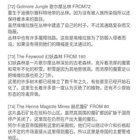
[72] Golmore Jungle 歌尔摩丛林 FROM72
蔓生于迪佛尔雅科特地带的丛林。因为没有被人族所染指所以还
保持着本来的面目。
虽然埃维拉族在丛林中建造了自己的村子，不过其通路复杂而又
隐蔽。
丛林中也有许多魔障挡路。这些是埃维拉族为了防御入侵者而
设。如果没有得到她们的赐福是无法通过的。
[73] The Feywood 幻妖森林 FROM 160
幻妖森林是一片歌尔摩丛林深处的古老森林，充斥着浓厚的魔雾
和常年不化的积雪。积雪是因为其地势很高。而浓厚的魔雾足以
把埃维拉族也拒之门外。
这里的许多树木都已经耸立了数千年之久，有些甚至已经开始石
化了。这里生长着许多曾一度认为灭绝了的植物，还有不少原始
形态的珍禽异兽。
[74] The Henne Magicite Mines 赫尼魔矿 FROM 80
这片晶石矿处在班科尔山区。虽然其周围的魔矿都因矿脉干涸而
停产关闭了，这里现在仍然在产出大量的魔石。
阿尔卡迪亚帝国拥有这里的采掘权。他们可以绕过中介和价格起
伏不定的市场直接从这里得到魔石。所以这里是帝国的主要警戒
地区。