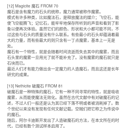
[12] Magicite 魔石 FROM 70
魔石是含有魔力的石头的统称，魔力通常被称作魔雾。
模式有许多种类，比如魔法石，是释放魔法的媒介；飞空石，能
使飞空艇腾飞；记忆石，能牢牢地保存所听到的声音和看到了影
象以便再次体验。虽然它们的颜色、形状和大小都可能不同，不
过这些与石头的质量没有什么联系。有些最小的石头却蕴涵着最
大的力量，而有些最大的则只含有一丁点魔雾，基本上一无是
处。
魔石有一个特性，就是会随着时间流逝而失去其中的魔雾，而且
石头里的魔雾一旦用光了就不能补充了。没有魔雾的魔石就只是
石块而已。
最近人们才有能力做出含一定魔力的人造魔石，而且这还是长年
研究的成果。
[13] Nethicite 破魔石 FROM 81
破魔石是一种特殊的魔石，它有一种不同寻常的特性，就是吸收
魔雾，从而能使魔法无效化。虽然在古代文献中有对破魔石的记
述，不过人们一般还是认为其已经下落不明或者被消耗掉了。数
个世纪以来没有发现有任何文献记载。空贼们把它称之为传说中
的魔石。
随后，阿尔卡迪斯开发出了人造破魔石的方法，在本文所在的时
代，已经有数个测试样本启用了。