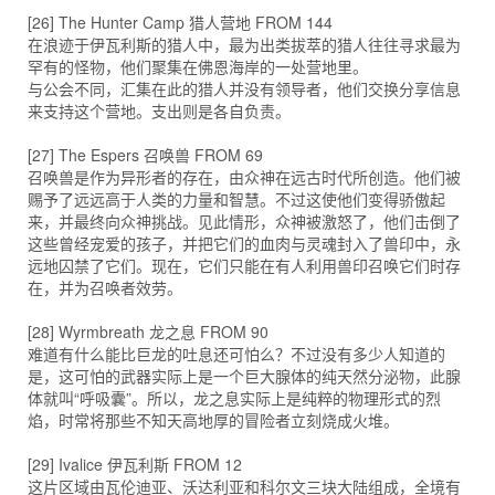
[26] The Hunter Camp 猎人营地 FROM 144
在浪迹于伊瓦利斯的猎人中，最为出类拔萃的猎人往往寻求最为
罕有的怪物，他们聚集在佛恩海岸的一处营地里。
与公会不同，汇集在此的猎人并没有领导者，他们交换分享信息
来支持这个营地。支出则是各自负责。
[27] The Espers 召唤兽 FROM 69
召唤兽是作为异形者的存在，由众神在远古时代所创造。他们被
赐予了远远高于人类的力量和智慧。不过这使他们变得骄傲起
来，并最终向众神挑战。见此情形，众神被激怒了，他们击倒了
这些曾经宠爱的孩子，并把它们的血肉与灵魂封入了兽印中，永
远地囚禁了它们。现在，它们只能在有人利用兽印召唤它们时存
在，并为召唤者效劳。
[28] Wyrmbreath 龙之息 FROM 90
难道有什么能比巨龙的吐息还可怕么？不过没有多少人知道的
是，这可怕的武器实际上是一个巨大腺体的纯天然分泌物，此腺
体就叫“呼吸囊”。所以，龙之息实际上是纯粹的物理形式的烈
焰，时常将那些不知天高地厚的冒险者立刻烧成火堆。
[29] Ivalice 伊瓦利斯 FROM 12
这片区域由瓦伦迪亚、沃达利亚和科尔文三块大陆组成，全境有