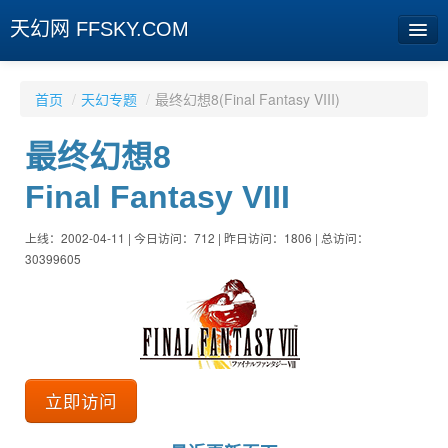
天幻网 FFSKY.COM
首页
首页
/
天幻专题
/
最终幻想8(Final Fantasy VIII)
资讯
最终幻想8
周边
Final Fantasy VIII
娱乐
上线：2002-04-11 | 今日访问：712 | 昨日访问：1806 | 总访问：
专题
30399605
相册
社区
旧版临时
立即访问
[登陆] [注册]