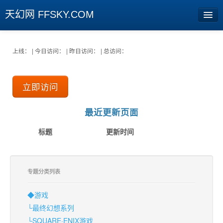
天幻网 FFSKY.COM
首页
上线： | 今日访问： | 昨日访问： | 总访问：
资讯
立即访问
周边
娱乐
最近更新页面
专题
标题
更新时间
相册
社区
专题分类列表
旧版临时
◆游戏
└最终幻想系列
[登陆] [注册]
└SQUARE·ENIX游戏