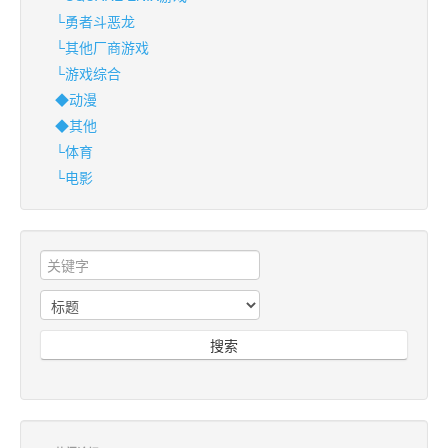
└勇者斗恶龙
└其他厂商游戏
└游戏综合
◆动漫
◆其他
└体育
└电影
搜索