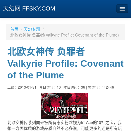
天幻网 FFSKY.COM
首页
首页
/
天幻专题
/
北欧女神传 负罪者(Valkyrie Profile: Covenant of the Plume)
资讯
北欧女神传 负罪者
周边
Valkyrie Profile: Covenant
娱乐
of the Plume
专题
相册
上线：2013-01-31 | 今日访问：10 | 昨日访问：36 | 总访问：442446
社区
旧版临时
北欧女神传系列向来被所有忠实粉丝视为tri-Ace的镇社之宝，我
[登陆] [注册]
想一方面优质的游戏品质自然不必多说，可能更多的还是所有玩