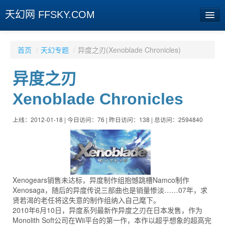
天幻网 FFSKY.COM
首页
首页
/
天幻专题
/
异度之刃(Xenoblade Chronicles)
资讯
异度之刃
周边
Xenoblade Chronicles
娱乐
上线：2012-01-18 | 今日访问：76 | 昨日访问：138 | 总访问：2594840
专题
相册
社区
Xenogears销售未达标，异度制作组抱憾跳槽Namco制作
旧版临时
Xenosaga，随后的异度传说三部曲也是销量惨淡……07年，求
贤若渴的老任将这失意的制作组纳入自己麾下。
2010年6月10日，异度系列最新作异度之刃在日本发售，作为
[登陆] [注册]
Monolith Soft公司在Wii平台的第一作，本作以超乎想象的超高完