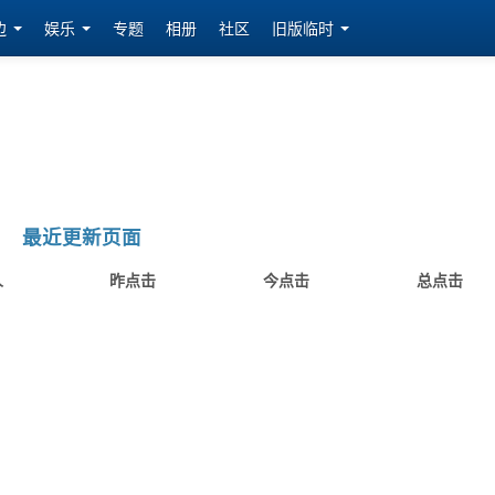
边
娱乐
专题
相册
社区
旧版临时
最近更新页面
人
昨点击
今点击
总点击