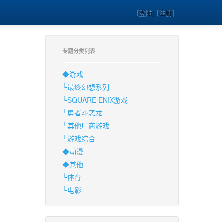
[登陆] [注册]
专题分类列表
◆游戏
└最终幻想系列
└SQUARE·ENIX游戏
└勇者斗恶龙
└其他厂商游戏
└游戏综合
◆动漫
◆其他
└体育
└电影