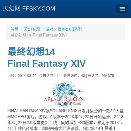
天幻网 FFSKY.COM
首页
首页
/
天幻专题
/
游戏
/
最终幻想系列
/
最终幻想14(Final Fantasy XIV)
资讯
最终幻想14
周边
Final Fantasy XIV
娱乐
专题
上线：2014-03-29 | 今日访问：11 | 昨日访问：43 | 总访问：954375
相册
社区
旧版临时
FINAL FANTASY XIV是SQUARE-ENIX开发并运营的一款3D大型
MMORPG游戏。游戏1.0版本于2010年9月22日开始运营，2013
年8月27日2.0版本更新上线，同时增加PS3版本，预定于2014年
[登陆] [注册]
4月上线PS4版本。国服由盛大代理运营，预定2014年夏季上