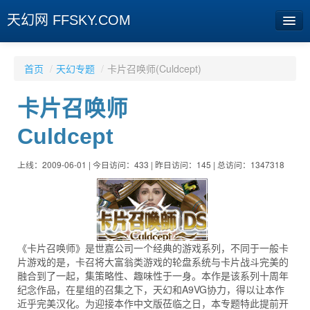
天幻网 FFSKY.COM
首页
首页
/
天幻专题
/
卡片召唤师(Culdcept)
资讯
卡片召唤师
周边
Culdcept
娱乐
上线：2009-06-01 | 今日访问：433 | 昨日访问：145 | 总访问：1347318
专题
相册
社区
《卡片召唤师》是世嘉公司一个经典的游戏系列，不同于一般卡
旧版临时
片游戏的是，卡召将大富翁类游戏的轮盘系统与卡片战斗完美的
融合到了一起，集策略性、趣味性于一身。本作是该系列十周年
纪念作品，在星组的召集之下，天幻和A9VG协力，得以让本作
[登陆] [注册]
近乎完美汉化。为迎接本作中文版莅临之日，本专题特此提前开