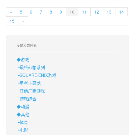
«
5
6
7
8
9
10
11
12
13
14
15
»
专题分类列表
◆游戏
└最终幻想系列
└SQUARE·ENIX游戏
└勇者斗恶龙
└其他厂商游戏
└游戏综合
◆动漫
◆其他
└体育
└电影