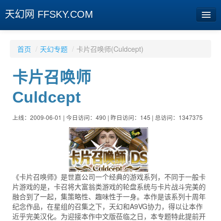
天幻网 FFSKY.COM
首页
首页
/
天幻专题
/
卡片召唤师(Culdcept)
资讯
卡片召唤师
周边
Culdcept
娱乐
上线：2009-06-01 | 今日访问：490 | 昨日访问：145 | 总访问：1347375
专题
相册
社区
《卡片召唤师》是世嘉公司一个经典的游戏系列，不同于一般卡
旧版临时
片游戏的是，卡召将大富翁类游戏的轮盘系统与卡片战斗完美的
融合到了一起，集策略性、趣味性于一身。本作是该系列十周年
纪念作品，在星组的召集之下，天幻和A9VG协力，得以让本作
[登陆] [注册]
近乎完美汉化。为迎接本作中文版莅临之日，本专题特此提前开