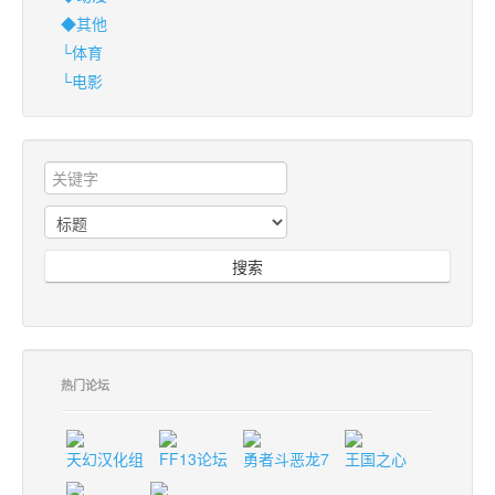
◆其他
└体育
└电影
搜索
热门论坛
天幻汉化组
FF13论坛
勇者斗恶龙7
王国之心