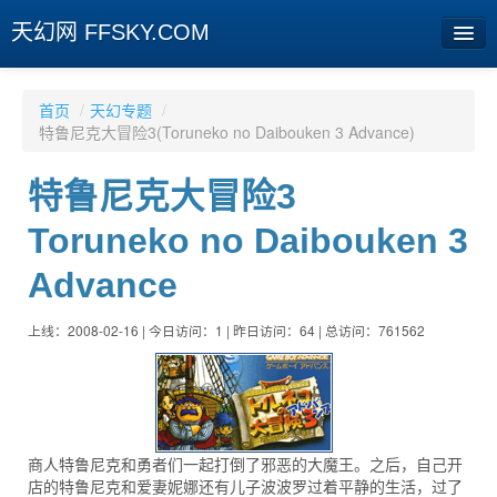
天幻网 FFSKY.COM
首页
首页
/
天幻专题
/
特鲁尼克大冒险3(Toruneko no Daibouken 3 Advance)
资讯
特鲁尼克大冒险3
周边
Toruneko no Daibouken 3
娱乐
Advance
专题
相册
上线：2008-02-16 | 今日访问：1 | 昨日访问：64 | 总访问：761562
社区
旧版临时
商人特鲁尼克和勇者们一起打倒了邪恶的大魔王。之后，自己开
[登陆] [注册]
店的特鲁尼克和爱妻妮娜还有儿子波波罗过着平静的生活，过了