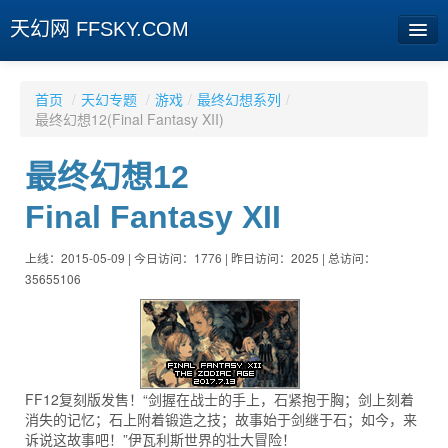
天幻网 FFSKY.COM
首页
首页
/
天幻专题
/
游戏
/
最终幻想系列
/
最终幻想12(Final Fantasy XII)
资讯
最终幻想12
周边
Final Fantasy XII
娱乐
专题
上线：2015-05-09 | 今日访问：1776 | 昨日访问：2025 | 总访问：
35655106
相册
社区
旧版临时
FF12复刻版发售！“剑握在战士的手上，石紧抱于胸；剑上刻着
消失的记忆；石上附着锻造之技；故事始于剑继于石；如今，来
[登陆] [注册]
诉说这故事吧！”伊瓦利斯世界的壮大冒险！