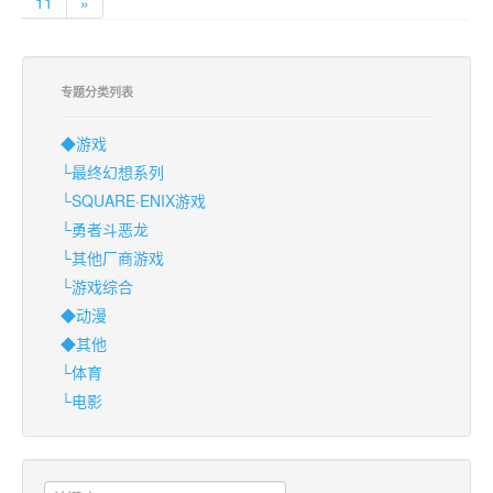
11
»
专题分类列表
◆游戏
└最终幻想系列
└SQUARE·ENIX游戏
└勇者斗恶龙
└其他厂商游戏
└游戏综合
◆动漫
◆其他
└体育
└电影