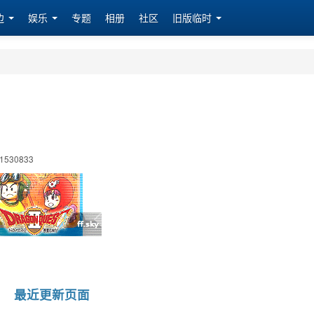
边
娱乐
专题
相册
社区
旧版临时
1530833
最近更新页面