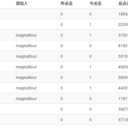
添加人
昨点击
今点击
总点
0
0
1854
0
1
2235
magicaltour
0
1
3720
magicaltour
0
0
8182
magicaltour
0
0
5319
magicaltour
0
1
4920
magicaltour
0
1
5900
magicaltour
0
1
4400
magicaltour
0
0
1791
0
0
3927
0
0
5713