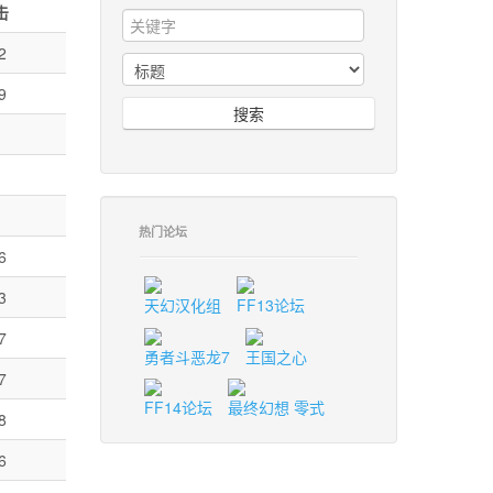
击
2
9
搜索
热门论坛
6
3
天幻汉化组
FF13论坛
7
勇者斗恶龙7
王国之心
7
FF14论坛
最终幻想 零式
8
6