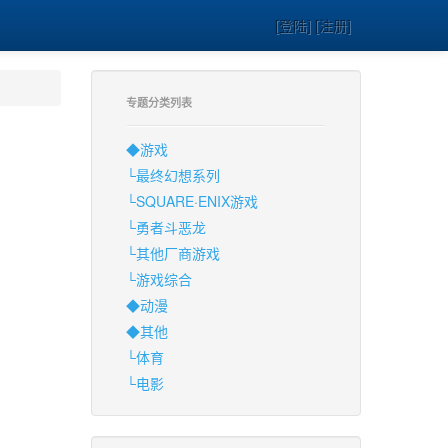
[登陆] [注册]
专题分类列表
◆游戏
└最终幻想系列
└SQUARE·ENIX游戏
└勇者斗恶龙
└其他厂商游戏
└游戏综合
◆动漫
◆其他
└体育
└电影