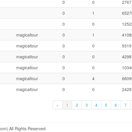
0
0
2767
0
1
6527
0
0
1252
magicaltour
0
1
4108
magicaltour
0
0
9319
magicaltour
0
0
4298
magicaltour
0
0
1034
magicaltour
0
4
6609
magicaltour
0
0
2428
«
1
2
3
4
5
6
7
om) All Rights Reserved