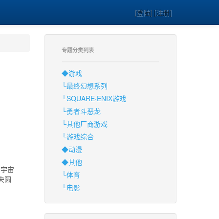
[登陆] [注册]
专题分类列表
◆游戏
└最终幻想系列
└SQUARE·ENIX游戏
└勇者斗恶龙
└其他厂商游戏
└游戏综合
◆动漫
◆其他
当宇宙
└体育
央圆
└电影