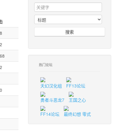
击
搜索
8
2
68
热门论坛
2
天幻汉化组
FF13论坛
0
勇者斗恶龙7
王国之心
FF14论坛
最终幻想 零式