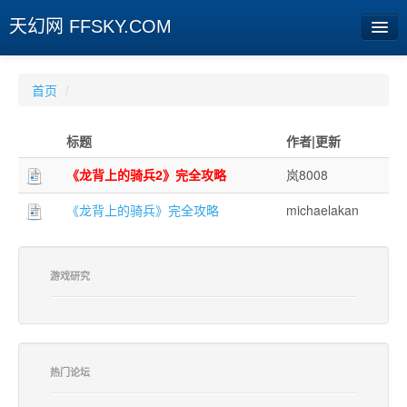
天幻网 FFSKY.COM
首页
首页
/
资讯
标题
作者|更新
周边
《龙背上的骑兵2》完全攻略
岚8008
娱乐
《龙背上的骑兵》完全攻略
michaelakan
专题
相册
游戏研究
社区
旧版临时
热门论坛
[登陆] [注册]