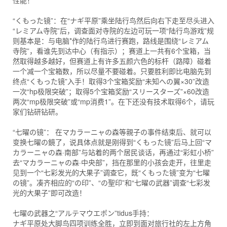
性能！
“くもった镜”：在“ナギ平原”乘坐陆行鸟然后向右下走至尽头进入
“レミアム寺院”后，调查面对寺院的左边可玩一项“陆行鸟游戏”规
则基本是：与电脑*作的陆行鸟进行赛跑，路线是围绕“レミアム
寺院”，看谁先到达中心（有指示）；赛道上一共有6个宝箱，当
然取得越多越好，但赛道上有许多五颜六色的标杆（路障）碰着
一个减一个宝箱数，所以尽量不要碰着。只要胜利即比电脑先到
终点“くもった镜”入手！取得3个宝箱奖励“未知への翼×30”改造
一次“hp极限突破”；取得5个宝箱奖励“スリースターズ”×60改造
两次“mp极限突破”或“mp消费1”。在下还没有技术取得6个，请玩
家们钻研钻研。
“七曜の镜”： 在マカラーニャの森等親子の事件结束后、就可以
变换七曜の鏡了，说具体点就是刚得到“くもった镜”后马上回“マ
カラーニャの森·南部”与站着的两个居民谈话，再通过“彩虹小桥”
去“マカラーニャの森·中央部”，挡在那里的小孩会走开，往里走
见到一个“七彩发光的大果子”调查它，既“くもった镜”变为“七曜
の镜”。凑齐相应的“の印”、“の聖印”和“七曜の武器”调查“七彩发
光的大果子”即可改造！
七曜の武器之“アルテマウエポン”tidus手持：
ナギ平原处大脚鸟四项训练全胜，立即到面对旅行社的左上方角