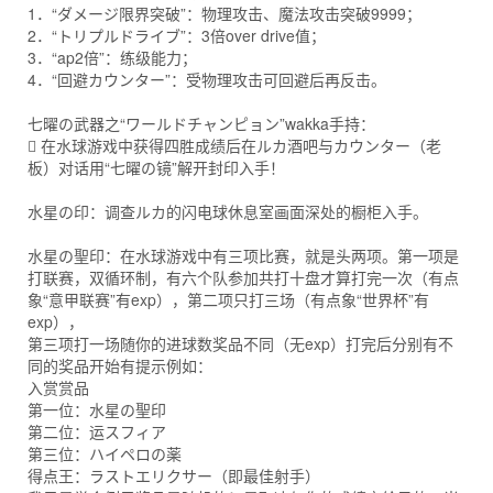
1．“ダメージ限界突破”：物理攻击、魔法攻击突破9999；
2．“トリプルドライブ”：3倍over drive值；
3．“ap2倍”：练级能力；
4．“回避カウンター”：受物理攻击可回避后再反击。
七曜の武器之“ワールドチャンピョン”wakka手持：
 在水球游戏中获得四胜成绩后在ルカ酒吧与カウンター（老
板）对话用“七曜の镜”解开封印入手！
水星の印：调查ルカ的闪电球休息室画面深处的橱柜入手。
水星の聖印：在水球游戏中有三项比赛，就是头两项。第一项是
打联赛，双循环制，有六个队参加共打十盘才算打完一次（有点
象“意甲联赛”有exp），第二项只打三场（有点象“世界杯”有
exp），
第三项打一场随你的进球数奖品不同（无exp）打完后分别有不
同的奖品开始有提示例如：
入赏赏品
第一位：水星の聖印
第二位：运スフィア
第三位：ハイペロの薬
得点王：ラストエリクサー（即最佳射手）