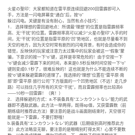
火星の聖印：大家都知道在雷平原连续回避200回雷霹即可入
手，方法是一闪电屏幕变“通白”后，按“o”
躲过闪电。关键是有没有耐心，当然有点小技巧：
1． 选择理想的雷回避地点：所谓最“理想”的位置是指雷霹频率
高、无“干扰”的位置。雷霹频率高可以减少“火星の聖印”入手的时
间，无“干扰”的位置是指雷平原的“凹”势地区，也就是尽量看不到
天空的地方，因为天空时常有剧烈的闪电背景，有时会造成你的
错觉，反映快的玩家或注意力太过集中的玩家会被这一“假象”蒙
骗，下意识的按一下“o”键，这样是非常危险的！由于空按一下
“o”键会减少雷霹下来的时间，本来是0.5秒反映时间空按一下“o”
键则变成0.1秒了，很难反映的！这也就是为什么不能连续不断的
按“o”键来躲避雷霹的道理了。我选择的“理想”位置在“雷平原·南
部”即“雷平原·旅行公司”下方版面的一个凹势地区（不远！走几步
路）可以挡住几乎所有的天空“干扰”，而且雷霹频率也比较高6
——10秒一回雷霹！（爽！）
2． 选择躲避的方式：a.不装备具有“エンカウントなレ”能力的武
器即不遇敌武器。此方法一举两得，既得ap值，又获雷霹数（前
期练级时推荐此方法）要注意的是战斗画面刚结束时，天空很可
能就是一下雷霹，不要打野哦！
b.装备具有“エンカウントなレ”的武器（后期级别高时推荐此方
法）此方法略显无聊，要注意的是眼睛别盯得太死！心里不要数