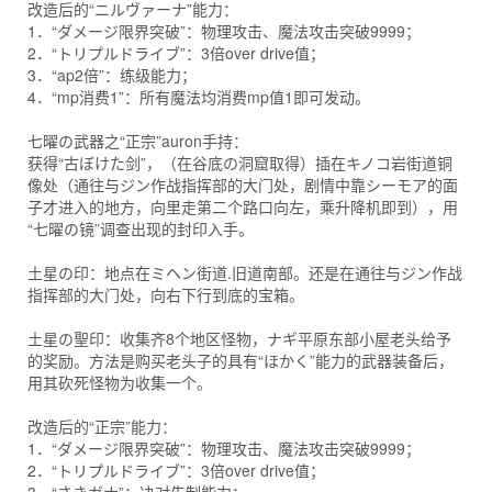
改造后的“ニルヴァーナ”能力：
1．“ダメージ限界突破”：物理攻击、魔法攻击突破9999；
2．“トリプルドライブ”：3倍over drive值；
3．“ap2倍”：练级能力；
4．“mp消费1”：所有魔法均消费mp值1即可发动。
七曜の武器之“正宗”auron手持：
获得“古ぼけた剑”，（在谷底の洞窟取得）插在キノコ岩街道铜
像处（通往与ジン作战指挥部的大门处，剧情中靠シーモア的面
子才进入的地方，向里走第二个路口向左，乘升降机即到），用
“七曜の镜”调查出现的封印入手。
土星の印：地点在ミヘン街道.旧道南部。还是在通往与ジン作战
指挥部的大门处，向右下行到底的宝箱。
土星の聖印：收集齐8个地区怪物，ナギ平原东部小屋老头给予
的奖励。方法是购买老头子的具有“ほかく”能力的武器装备后，
用其砍死怪物为收集一个。
改造后的“正宗”能力：
1．“ダメージ限界突破”：物理攻击、魔法攻击突破9999；
2．“トリプルドライブ”：3倍over drive值；