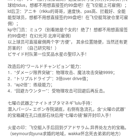
球给tidus，想都不用想直接签约99盘吧！在飞空艇上可雇佣）；
ld后卫：アニキ（rikku的哥哥，速度快、pas高、拦截好、全能
能型球员，想都不用想直接签约99盘吧！在飞空艇驾驶仓里可雇
佣）；
kp守门员：ミュウ（别看她是个女的！绝了！想都不用想直接签
约99盘吧！在幻光河·北岸可雇佣）
以上球员可直接雇佣两个字“方便”， 其余位置随便，当然还有更
厉害的！（自己研究啦！）
ビサイド村队第一位奖品水星の聖印入手！
改造后的“ワールドチャンピョン”能力：
1．“ダメージ限界突破”：物理攻击、魔法攻击突破9999；
2．“トリプルドライブ”：3倍over drive值；
3．“ap2倍”：练级能力；
4．“回避カウンター”：受物理攻击可回避后再反击。
七曜の武器之“ナイトオブタマネギ”lulu手持：
潜入パージ= エボン寺院湖底，右侧有急流孔，含“火曜の武器”
的宝箱藏在孔口底部石块后用“七曜の镜”解开封印入手！
火星の印：飞空艇入手后回到グアドサラム.异界处左方的宝箱。
（seymour向yuna求婚的地域，wakka怀念死去弟弟的地方）