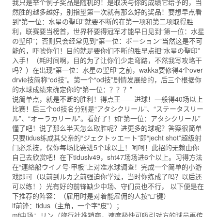
我只是举个例子奖品是随机的！是取决与你的成绩它给予的，当
然胜的越多越好，别指望第一次就有那么好的奖品！要想早点看
到“第一位：水星の聖印”就要不断的在第一项和第二项取得胜
利，联赛要当榜首，世界杯要得冠军才能早日见到“第一位：水星
の聖印”；否则只会经常见到“第一位：ポーション”当然这是不可
能的，吓唬你们！目的就是要你们不断的胜早点把“水星の聖印”
入手！（耗时间啊，目的为了让你们少走弯路，不然我写攻略干
吗？）在出现“第一位：水星の聖印”之前，wakka要修得4个over
drvie技简称“od技”。第一个“od技”剧情发展给的，后三个根据你
的水球成绩来确定你的“第一位：？？？”
说简单点，就是不断的胜利！得点王——进球！一般得40场以上
比赛！后三个od技名分别是“アタシクリール”、“ステータスリー
ル”、“オーラカリール”。看好了！如“第一位：アタシクリール”
懂了吧！说了那么半天怎么取胜呢？进更多的球呢？答案很简单
只要tidus练成其父亲的“ジェクトッエート”即“jecht shot”超级射
门必杀技，保你每场比赛进5个球以上！呵呵！此招的无赖由你
自己去欣赏吧！在下tiduslv49，sht47场场进6个以上。习得方法
在“連絡船ウイノ号·甲板”上对准水球调查！完成一个简单的小游
戏即可（以前到ルカ之前强迫你学过，当时你练成了吗？以后还
可以练！）光有好的前锋缺少中场、守们员也不行， 以下便是在
下推荐的阵容：（雇用时是对着能雇佣的人按“□”键）
lf前锋：tidus（主角，一个字“皮”）；
mf中场：リン（旅行社推销商，速度极快可吸引对方的球员再传