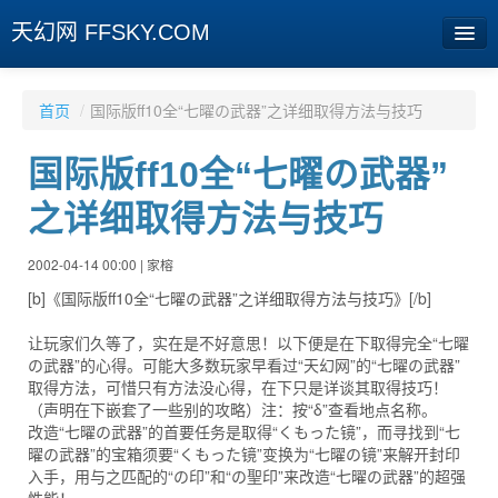
天幻网 FFSKY.COM
首页
首页
/
国际版ff10全“七曜の武器”之详细取得方法与技巧
资讯
国际版ff10全“七曜の武器”
周边
之详细取得方法与技巧
娱乐
2002-04-14 00:00 | 家榕
专题
[b]《国际版ff10全“七曜の武器”之详细取得方法与技巧》[/b]
相册
让玩家们久等了，实在是不好意思！以下便是在下取得完全“七曜
の武器”的心得。可能大多数玩家早看过“天幻网”的“七曜の武器”
社区
取得方法，可惜只有方法没心得，在下只是详谈其取得技巧！
（声明在下嵌套了一些别的攻略）注：按“δ”查看地点名称。
旧版临时
改造“七曜の武器”的首要任务是取得“くもった镜”，而寻找到“七
曜の武器”的宝箱须要“くもった镜”变换为“七曜の镜”来解开封印
入手，用与之匹配的“の印”和“の聖印”来改造“七曜の武器”的超强
[登陆] [注册]