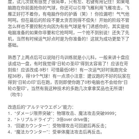
度，试几次就有感觉了很简单，只有左、右键有用记住！如果电
脑跑在你前面抢你的气球，你还可以引导飞雁利用飞雁攻击，飞
雁正好打不着你，有电脑作你的护盾（笑）！你捡漏吧！气气他
呵呵。但在最后的阶段不要太贪否则得不偿失！开始的阶段不管
怎么样也不要控制方向因为有些气球是专门诱惑你的，其实是给
电脑准备的如果你非要和它抢呵呵，一个抢不到别说！还失了先
机，当然有时候运气好点时是为你准备的！这就为成功更垫下了
基础。
熟悉了上两点后可以说陆行鸟训练就是小儿科，一般来讲十盘应
该成功一盘，有时我觉得“日轮の圣印”得到太容易了！应该在苛
刻些！应该改成-9秒！可惜最低0秒！有一次运气好时我跑完全
程36秒，得19个气球！有一点须小注意：建议跑的不好的玩家在
得到“日轮の印”后在跑，否则即使你跑了0秒电脑也不会给你“日
轮の聖印”，当然有我这种技术的多跑几次拿拿奖品也无所谓！
（吹牛）
改造后的“アルテマウエポン”能力：
1．“ダメージ限界突破”：物理攻击、魔法攻击突破9999；
2．“トリプルドライブ”：3倍over drive值；
3．“回避カウンター”：受物理攻击可回避后再反击；
4．“魔法カウンター”：受单体魔法攻击后再反击。