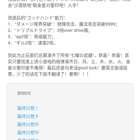
去“沙漠禁地”取金星の聖印吧！入手！
改造后的“ゴッドハンド”能力：
1．“ダメージ限界突破”：物理攻击、魔法攻击突破9999；
2．“トリプルドライブ”：3倍over drive值；
3．“ap2倍”：练级能力；
4．“ギル2倍”：速度2倍。
到此为止玩家们总算凑齐了所有“七曜の武器”，恭喜！恭喜！其
实只要找准上述小游戏的规律凑齐日、月、土、木、水、火、金
星の聖印是不难得！最后还是句老话good luck！要英文版请投
票，少了的话在下就不翻译了！累啊！！！
游戏研究
最终幻想Ⅰ
最终幻想Ⅱ
最终幻想Ⅲ
最终幻想Ⅳ