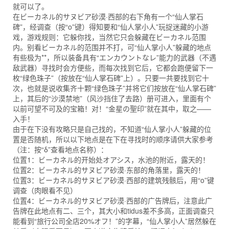
就可以了。
在ビーカネル的サヌビア砂漠·西部的右下角有一个“仙人掌石
碑”，经调查（按“o”键）得知要和“仙人掌小人”玩捉迷藏的小游
戏，游戏规则：它躲你找，当然它只会躲藏在ビーカネル范围
内。别看ビーカネル的范围并不打，可“仙人掌小人”躲藏的地点
有些极为**，所以装备具有“エンカウントなレ”能力的武器（不遇
敌武器）寻找时会方便些，而每次找到它后，它都会跑便留下一
枚“绿色珠子”（按放在“仙人掌石碑”上）。只要一共要找到它十
次，也就是说收集齐十颗“绿色珠子”并将它们按放在“仙人掌石碑”
上，其后的“沙漠禁地”（风沙挡住了去路）册可进入，里面有个
以前可望不可及的宝箱！对！“金星の聖印”就在其中，取之——
入手！
由于在下没有攻略只是自己找的，不知道“仙人掌小人”躲藏的位
置是否随机，所以以下地点是在下在寻找时的顺序请供大家参考
（注：按“δ”查看地点名称）：
位置1：ビーカネル的开始处オアシス，水池的附近，露天的！
位置2：ビーカネル的サヌビア砂漠·东部的角落里，露天的！
位置3：ビーカネル的サヌビア砂漠·西部的建筑残骸后，用“o”键
调查（肉眼看不见）
位置4：ビーカネル的サヌビア砂漠·西部的广告牌后，注意此广
告牌在此地点有二、三个，其大小和tidus差不多高，正面调查只
能看到“旅行公司全店20%オフ！”的字幕，“仙人掌小人”居然躲在