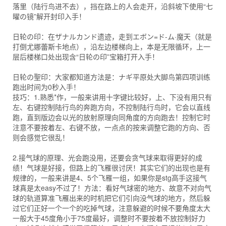
落里（陆行鸟进不去），挡在路上的人会走开，沿斜坡下使用“七
曜の镜”解开封印入手！
日轮の印：在ザナルカンド遗迹，走到エボン=ド-ム·魔天（就是
打倒尤娜蕾斯卡地点），沿左边楼梯向上，本是无限循环，上一
层后楼梯口处出现含“日轮の印”宝箱打开入手！
日轮の聖印：大家都知道方法是：ナギ平原处大脚鸟第四项训练
跑出时间为0秒入手！
技巧：1.熟悉*作，一般来讲用十字键比较好，上、下没有用只有
左、右键控制陆行鸟的奔跑方向，不控制陆行鸟时，它会以直线
跑，直到版边会以光的放射原理向同角度的方向跑去！控制它时
注意不要按着左、右键不放，一点点的按来调整它跑的方向、否
则会感觉它很乱！
2.接气球的原理、光会跑没用，还要会贪气球来取得更好的成
绩！气球是好接，但路上的飞雁很讨厌！其实它们的出现也是有
规律的，一般来讲是4、5个飞雁一组，如果你是stg高手这接气
球真是太easy不过了！方法：看好气球密的地方、故意不对向气
球的轨道算准飞雁出来的时机把它们引向没气球的地方，然后躲
过它们正好一个一个的吃掉气球，注意躲避的时候不要角度太大
一般大于45度角小于75度最好，调整时不要按着不放控制好力