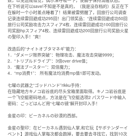
数，以免造成错觉，偶尔深呼吸一下，使脑子保持清醒状态。
在下听说可以save!不知是不是真的，（我是没存档的）反正在下
在躲时一个小时差点睡着了！结果被雷劈醒了，回旅行公司调查
记录连续雷回避成功295回！出门领奖品：“连续雷回避成功50回
旅行公司奖励攻击力スフィア4枚、连续雷回避成功100回旅行公
司奖励hpスフィア4枚、连续雷回避成功200回旅行公司奖励火星
の聖印入手！”爽！
改造后的“ナイトオブタマネギ”能力：
1．“ダメージ限界突破”：物理攻击、魔法攻击突破9999；
2．“トリプルドライブ”：3倍over drive值；
3．“魔法ブースター”：双倍魔力；
4．“mp消费1”： 所有魔法均消费mp值1即可发动。
七曜の武器之“ゴッドハンド”rikku手持：
在隐藏地方キノコ岩谷底的尽头宝箱里面取得。キノコ岩谷底是
一个飞空艇密码地点，方法是在飞空艇选项2 パスワード中输入
密码：ごっどはんど用“七曜の镜”解开封印入手！
金星の印：ビーカネルの砂漠的西部。
金星の聖印：在ビーカネル遇到仙人掌,和它玩【サボテンダーイ
ベント】游戏仙人掌每次都会跑掉，要去要去寻找它，找到10次