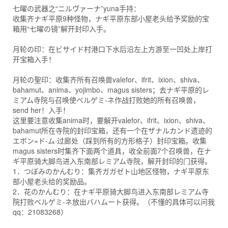
七曜の武器之“ニルヴァーナ”yuna手持：
收集齐ナギ平原9种怪物，ナギ平原东部小屋老头给予奖励的宝
箱用“七曜の镜”解开封印入手。
月轮の印：在ビサイド村港口下水后沿左上方游至一凹处上岸打
开宝箱入手！
月轮の聖印：收集齐所有召唤兽valefor、ifrit、ixion、shiva、
bahamut、anima、yojimbo、magus sisters；去ナギ平原的レ
ミアム寺院与召唤使ベルゲミ-ネ作战打败她的所有召唤兽，
send her！入手！
这里要注意收集anima时，要解开valefor、ifrit、ixion、shiva、
bahamut所在寺院的封印宝箱，还有一个在ザナルカンド遗迹的
エボン=ド-ム·过廊处（踩到所有的方形格子）封印宝箱。收集
magus sisters时集齐下面两个道具，收全前面7个召唤兽，在ナ
ギ平原骑大脚鸟进入东南部レミアム寺院，解开封印的门获得。
1．つぼみのかんむり：集齐ガガゼト山地区怪物，ナギ平原东
部小屋老头给的奖励品。
2．花のかんむり：在ナギ平原骑大脚鸟进入东南部レミアム寺
院打败ベルゲミ-ネ放出バハムート获得。（不懂的具体可以问我
qq：21083268）