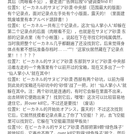
其后（肉眼看不见），要走道广告牌后按“o”键调查find it！
位置5：ビーカネル的サヌビア砂漠·中央部（范围最大的版面）
有个记录点，面对记录点左手处有个小版面，露天的！（里面建
筑废墟里有本アルベド語辞書！）
位置6：ビーカネル一共有三个记录点，这次“仙人掌小人”却躲在
第二个记录点的后面（肉眼看不见），也就是在サヌビア砂漠·东
部的记录点里（有个小帐篷）。说起在下在寻找它时纯属偶然，
当时我把整个ビーカネル几乎都翻遍了还没找到它，后来觉得身
体点有累不想玩准备存档时… …“**！”这家伙居然藏在了记录点
里！！！？？？
位置7：ビーカネル的サヌビア砂漠·东部到サヌビア砂漠·中央部
沿着左走的一个角落里有个以前开过的宝箱，现在又多出了一个
“仙人掌小人”就在其中！
位置8：ビーカネル的サヌビア砂漠·西部有两个砂坑，以前为得
到此处的宝箱还与砂坑中的“砂怪”战了一把，对！“仙人掌小人”就
躲在其中。注：两个砂坑是连通的，有时它会躲在里面不出来，
出去转转它便跑出来了！找到它后，嘿嘿！这次可以比较容易地
逮住它，并over kill它，不过还是要找！（废话）
位置9：ビーカネル的开始处オアシス，露天的！不过这次找到
它后，它居然抚摸着记录点乘上了你了飞空艇！？对，去飞空艇
里可以找到它，它躲在飞空艇最顶层甲板处！
位置10：在ビーカネル的サヌビア砂漠·西部把第9颗“绿色珠子”
按放好后，它再也不跑了，over kill它取得“绿色珠子”按之，然后