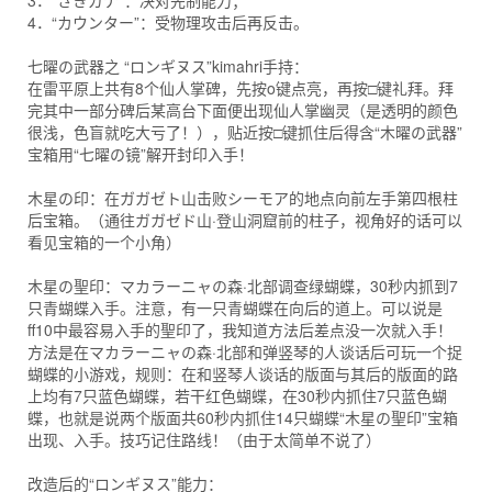
3．“さきガナ”：决对先制能力；
4．“カウンター”：受物理攻击后再反击。
七曜の武器之 “ロンギヌス”kimahri手持：
在雷平原上共有8个仙人掌碑，先按o键点亮，再按□键礼拜。拜
完其中一部分碑后某高台下面便出现仙人掌幽灵（是透明的颜色
很浅，色盲就吃大亏了！），贴近按□键抓住后得含“木曜の武器”
宝箱用“七曜の镜”解开封印入手！
木星の印：在ガガゼト山击败シーモア的地点向前左手第四根柱
后宝箱。（通往ガガゼド山·登山洞窟前的柱子，视角好的话可以
看见宝箱的一个小角）
木星の聖印：マカラーニャの森·北部调查绿蝴蝶，30秒内抓到7
只青蝴蝶入手。注意，有一只青蝴蝶在向后的道上。可以说是
ff10中最容易入手的聖印了，我知道方法后差点没一次就入手！
方法是在マカラーニャの森·北部和弹竖琴的人谈话后可玩一个捉
蝴蝶的小游戏，规则：在和竖琴人谈话的版面与其后的版面的路
上均有7只蓝色蝴蝶，若干红色蝴蝶，在30秒内抓住7只蓝色蝴
蝶，也就是说两个版面共60秒内抓住14只蝴蝶“木星の聖印”宝箱
出现、入手。技巧记住路线！（由于太简单不说了）
改造后的“ロンギヌス”能力：