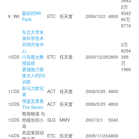
3683
2万
最初的Wii
9342
9
Wii
ETC
任天堂
2006/12/2
4800
Pack
90万
8774
东北大学未
来科学技术
共同开发中
2万
心
8254
10
DS
川岛隆太教
ETC
任天堂
2005/12/29
2800
399
授监修
万
更强脑力锻
1966
炼大人的DS
训练
新马力欧兄
11
DS
ACT
任天堂
2006/5/25
4800
弟
怪盗瓦里奥
12
DS
ACT
任天堂
2006/5/25
4800
The Seven
牧场物语 与
13
DS
你成长的小
SLG
MMV
2007/2/1
5040
岛
欢迎来到动
14
DS
ETC
任天堂
2005/11/23
4800
物之森