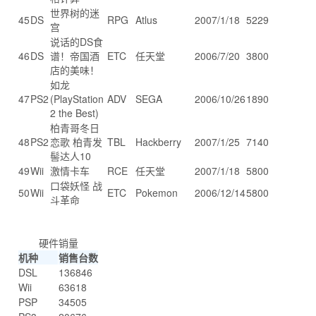
世界树的迷
45
DS
RPG
Atlus
2007/1/18
5229
宫
说话的DS食
46
DS
谱！帝国酒
ETC
任天堂
2006/7/20
3800
店的美味！
如龙
47
PS2
(PlayStation
ADV
SEGA
2006/10/26
1890
2 the Best)
柏青哥冬日
48
PS2
恋歌 柏青发
TBL
Hackberry
2007/1/25
7140
髻达人10
49
Wii
激情卡车
RCE
任天堂
2007/1/18
5800
口袋妖怪 战
50
Wii
ETC
Pokemon
2006/12/14
5800
斗革命
硬件销量
机种
销售台数
DSL
136846
Wii
63618
PSP
34505