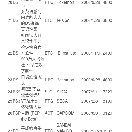
20
DS
RPG
Pokemon
2006/9/28
4800
石
对英语感到
困难的大人
21
DS
ETC
任天堂
2006/1/26
3800
的DS训练
英语泡菜
财团法人日
本汉字能力
检定协会官
22
DS
方软件
ETC
IE Institute
2006/11/9
2499
200万人的汉
检 ～彻底汉
字脑～
口袋妖怪 珍
23
DS
RPG
Pokemon
2006/9/28
4800
珠
J联盟 职业
24
PS2
SLG
SEGA
2007/2/1
7329
球会创造5
25
PS3
VR战士5
FTG
SEGA
2007/2/8
8190
怪物猎人携
26
PSP
带版 (PSP
ACT
CAPCOM
2006/8/3
3129
the Best)
BANDAI
平成教育委
27
DS
ETC
NAMCO
2006/12/21
3990