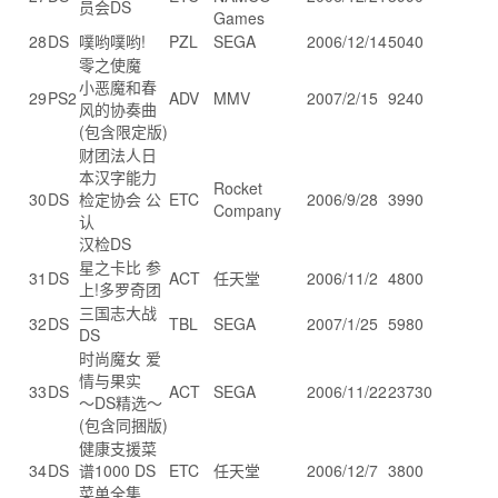
员会DS
Games
28
DS
噗哟噗哟!
PZL
SEGA
2006/12/14
5040
零之使魔
小恶魔和春
29
PS2
ADV
MMV
2007/2/15
9240
风的协奏曲
(包含限定版)
财团法人日
本汉字能力
Rocket
30
DS
检定协会 公
ETC
2006/9/28
3990
Company
认
汉检DS
星之卡比 参
31
DS
ACT
任天堂
2006/11/2
4800
上!多罗奇团
三国志大战
32
DS
TBL
SEGA
2007/1/25
5980
DS
时尚魔女 爱
情与果实
33
DS
ACT
SEGA
2006/11/22
23730
～DS精选～
(包含同捆版)
健康支援菜
34
DS
谱1000 DS
ETC
任天堂
2006/12/7
3800
菜单全集