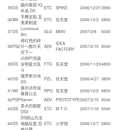
脑内美容 IQ
35
DS
ETC
SPIKE
2006/12/21
3990
补品 DS
手舞足蹈 瓦
36
Wii
ETC
任天堂
2006/12/2
5800
里奥制造
Luminous
37
DS
SLG
MMV
2007/2/8
5040
Arc
绯红色的碎
IDEA
38
PS2
片～那片天
ADV
2007/2/15
5040
FACTORY
空下～
JUMP!究级
39
DS
全明星大乱
FTG
任天堂
2006/11/23
4800
斗
俄罗斯方块
40
DS
PZL
任天堂
2006/4/27
3800
DS
塞尔达传说
41
Wii
RPG
任天堂
2006/12/2
6800
黄昏公主
42
PSP
Kanon
ADV
PROTOTYPE
2007/2/15
5040
茶犬的部屋
43
DS
ETC
M·T·O
2007/1/18
5040
DS2
DS阴山方法
44
DS
电脑反复 百
ETC
小学馆
2006/12/7
2800
格计算