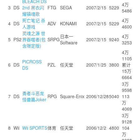
BLEACH DS
4万
3
DS
2nd 黑衣闪
FTG
SEGA
2007/2/15
5229
5486
耀镇魂歌
死亡笔记 杀
4万
4
DS
ADV
KONAMI
2007/2/15
5229
人游戏
4600
灵魂之源 世
日本一
4万
5
PS2
界吞噬者(包
SRPG
2007/2/15
9240
Software
3253
含限定版)
4万
1105
PICROSS
6
DS
PZL
任天堂
2007/1/25
3800
累计
DS
15万
6664
3万
9598
勇者斗恶龙
7
DS
RPG
Square-Enix
2006/12/28
5040
113
怪兽篇Joker
万
4069
3万
9128
8
Wii
Wii SPORTS
体育
任天堂
2006/12/2
4800
104
万