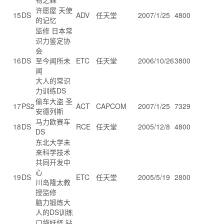
许愿屋 天使
15
DS
ADV
任天堂
2007/1/25
4800
的记忆
监修 日本常
识力鉴定协
会
16
DS
至今闻所未
ETC
任天堂
2006/10/26
3800
闻
大人的常识
力训练DS
偷车大盗 圣
17
PS2
ACT
CAPCOM
2007/1/25
7329
安德列斯
马力欧赛车
18
DS
RCE
任天堂
2005/12/8
4800
DS
东北大学未
来科学技术
共同开发中
心
19
DS
ETC
任天堂
2005/5/19
2800
川岛隆太教
授监修
脑力锻炼大
人的DS训练
口袋妖怪 钻