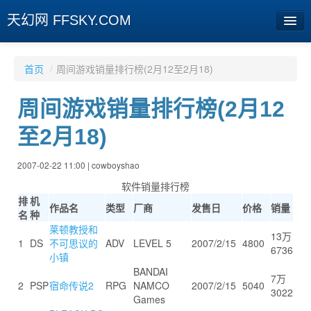
天幻网 FFSKY.COM
首页
首页
/
周间游戏销量排行榜(2月12至2月18)
资讯
周间游戏销量排行榜(2月12
周边
至2月18)
娱乐
2007-02-22 11:00 | cowboyshao
专题
软件销量排行榜
排
机
相册
作品名
类型
厂商
发售日
价格
销量
名
种
莱顿教授和
社区
13万
1
DS
不可思议的
ADV
LEVEL 5
2007/2/15
4800
6736
小镇
旧版临时
BANDAI
7万
2
PSP
宿命传说2
RPG
NAMCO
2007/2/15
5040
3022
[登陆] [注册]
Games