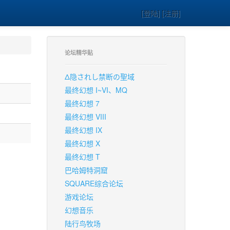
[登陆] [注册]
论坛精华贴
Δ隐されし禁断の聖域
最终幻想 I~VI、MQ
最终幻想 7
最终幻想 VIII
最终幻想 IX
最终幻想 X
最终幻想 T
巴哈姆特洞窟
SQUARE综合论坛
游戏论坛
幻想音乐
陆行鸟牧场