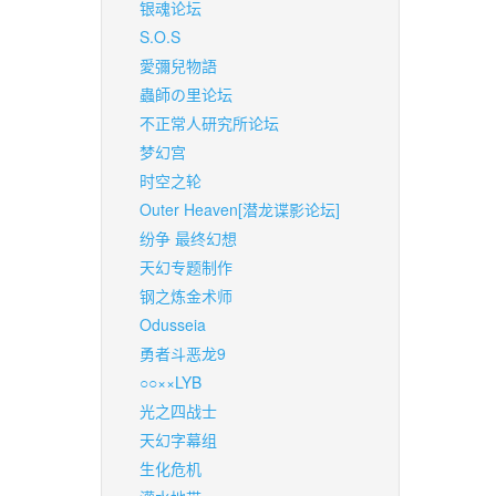
银魂论坛
S.O.S
愛彌兒物語
蟲師の里论坛
不正常人研究所论坛
梦幻宫
时空之轮
Outer Heaven[潜龙谍影论坛]
纷争 最终幻想
天幻专题制作
钢之炼金术师
Odusseia
勇者斗恶龙9
○○××LYB
光之四战士
天幻字幕组
生化危机