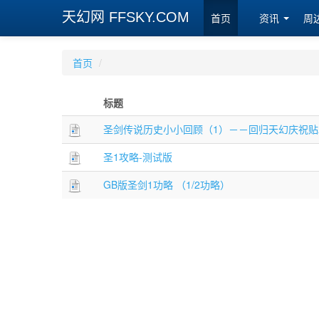
天幻网 FFSKY.COM
首页
资讯
周
首页
/
标题
圣剑传说历史小小回顾（1）－－回归天幻庆祝贴
圣1攻略-测试版
GB版圣剑1功略 （1/2功略）