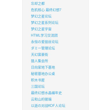
忘却之都
危机核心 最终幻想7
梦幻之星论坛
梦幻之星系列论坛
梦幻之星宇宙
HTML学习交流团
永恒の爱丽丝论坛
ダミー管理论坛
天幻富豪街
猎人集会所
日向家地下基地
秘密基地办公桌
积木书屋
三国论坛
最终幻想水晶编年史
云和山的彼端
以逝の对战KOF人论坛