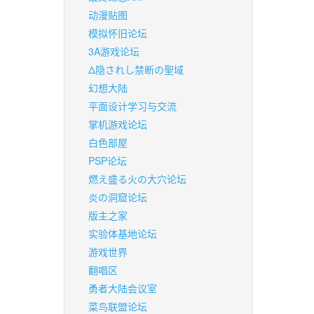
动漫贴图
模拟怀旧论坛
3A游戏论坛
Δ隐されし禁断の聖域
幻想大陆
平面设计学习与交流
掌机游戏论坛
白色部屋
PSP论坛
燃え盛る火の大穴论坛
炎の洞窟论坛
版主之家
实验体基地论坛
游戏世界
翻唱区
勇者大陆会议室
菜鸟联盟论坛