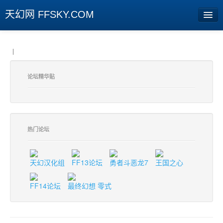
天幻网 FFSKY.COM
首页
|
资讯
论坛精华贴
周边
娱乐
专题
热门论坛
相册
天幻汉化组
FF13论坛
勇者斗恶龙7
王国之心
社区
FF14论坛
最终幻想 零式
旧版临时
[登陆] [注册]