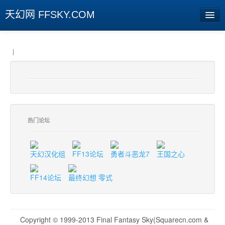
天幻网 FFSKY.COM
首页
|
资讯
周边
娱乐
热门论坛
专题
相册
天幻汉化组
FF13论坛
勇者斗恶龙7
王国之心
社区
FF14论坛
最终幻想 零式
旧版临时
[登陆] [注册]
Copyright © 1999-2013 Final Fantasy Sky(Squarecn.com &