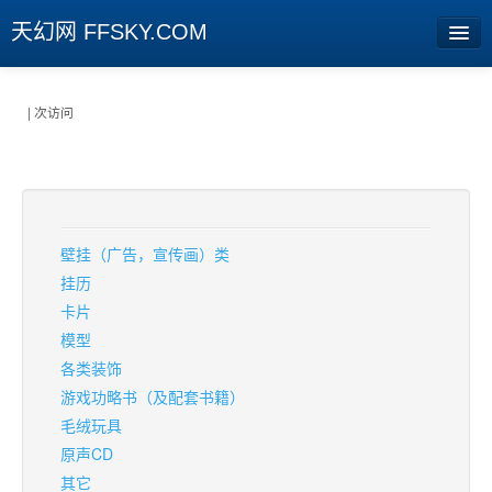
天幻网 FFSKY.COM
首页
| 次访问
资讯
周边
娱乐
壁挂（广告，宣传画）类
专题
挂历
卡片
相册
模型
各类装饰
社区
游戏功略书（及配套书籍）
旧版临时
毛绒玩具
原声CD
[登陆] [注册]
其它