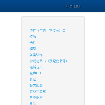
[登陆] [注册]
壁挂（广告，宣传画）类
挂历
卡片
模型
各类装饰
游戏功略书（及配套书籍）
毛绒玩具
原声CD
其它
各类服装
游戏包装盒
各类器材
食品