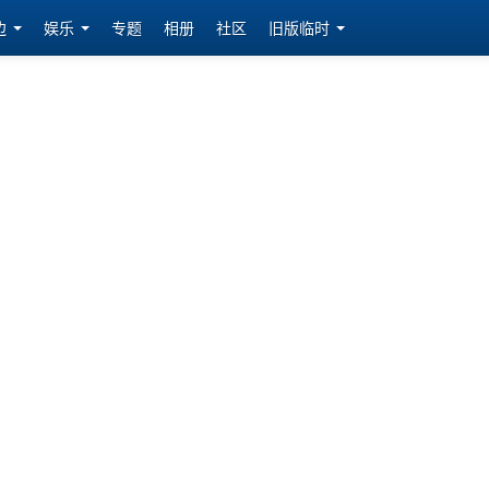
边
娱乐
专题
相册
社区
旧版临时